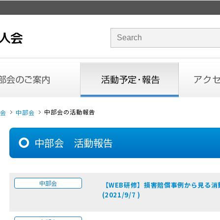
サイト内検索のキーワード
内
活動予定・報告
アクセス
中部会の活動報告
会
中部会
中部会 活動報告
中部会
【WEB研修】損害賠償事例から見る消
(2021/9/7 )