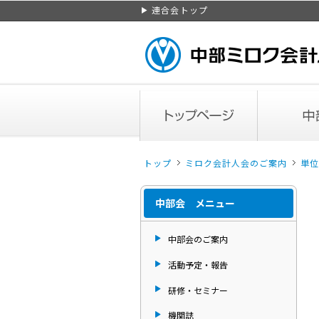
ページトップ
連合会トップ
トップページ
中部会のご案
トップ
ミロク会計人会のご案内
単位
中部会 メニュー
中部会のご案内
活動予定・報告
研修・セミナー
機関誌