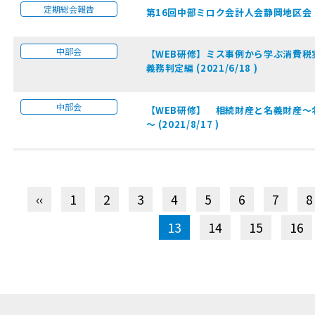
定期総会報告
第16回中部ミロク会計人会静岡地区会 定期
中部会
【WEB研修】ミス事例から学ぶ消費税
義務判定編 (2021/6/18 )
中部会
【WEB研修】 相続財産と名義財産～
～ (2021/8/17 )
‹‹
1
2
3
4
5
6
7
8
13
14
15
16