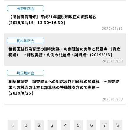
長野地区会
【所長職員研修】平成31年度税制改正の概要解説
(2019/04/19 13:30~16:30 )
2020/03/11
栃木地区会
租税回避行為否認の課税実務・判例理論の実際と問題点 （資産
税編） ~課税実務・判例の問題点・疑問点~ (2019/8/6 )
2020/03/09
埼玉地区会
相続税調査 調査結果への対応及び相続税の加算税 ～調査結
果への対応の仕方と加算税の特殊性を含めて実例～
(2019/8/26 )
2020/03/09
‹‹
1
2
3
4
5
6
7
8