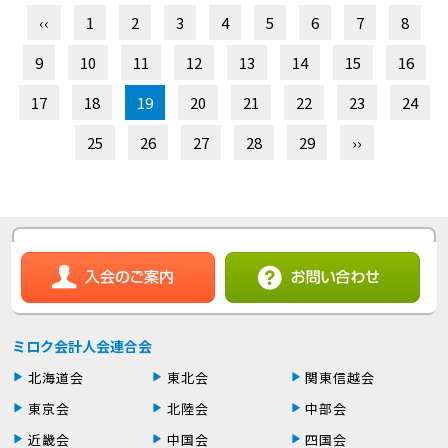
‹‹
1
2
3
4
5
6
7
8
9
10
11
12
13
14
15
16
17
18
19
20
21
22
23
24
25
26
27
28
29
››
ミロク会計人会連合会
北海道会
東北会
関東信越会
東京会
北陸会
中部会
近畿会
中国会
四国会