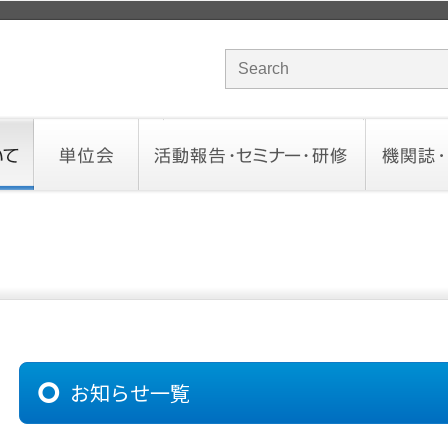
サイト内検索のキーワード
単位会
活動報告・セミナー・研修
機関誌・ド
北海道会
東北会
関東信越会
東京会
北陸会
中部会
近畿会
中国会
四国会
九州会
沖縄会
活動予定／報告
統一研修会
研修・セミナー一覧
オンデマンドセミナー
CHANNE
お役立ち
お知らせ一覧