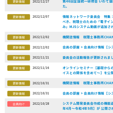
第46回全国統一研修会 いわて
2022/12/27
更新情報
た。
情報ネットワーク委員会 特集：
2022/12/07
更新情報
べき、税理士のための「電子イ
み」MJSシステム動画が追加さ
機関誌情報 税理士事務所CHANN
2022/12/02
更新情報
会員の部屋 > 会員向け情報【シ
2022/12/02
更新情報
委員会の活動報告が更新されま
2022/11/21
更新情報
オンラインセミナー【基礎から
2022/11/16
更新情報
イスとの関係を含めて～】を公
機関誌情報 税理士事務所CHANN
2022/10/31
更新情報
会員の部屋 > 会員向け情報【シ
2022/10/31
更新情報
システム開発委員会作成の機能追加
2022/10/28
会員向け
年4月〜令和4年9月】が 公開