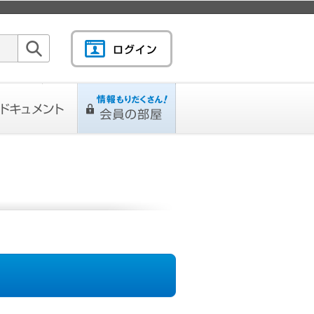
検索
キュメント
情報もりだくさん！会
L
ページ
員の部屋