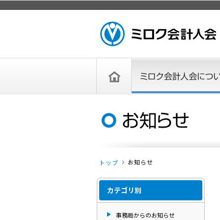
ページトップ
ミロク会計人会 MIROKU ACCOUNTING
PERSON ASSOCIATION
トップペー
ミロク会計人会について
ミロク会計人会とは
ミロク会計人会連合会
委員会
単位会
役員一覧
入会のご案内
お問い合わせ
お知らせ
ジ
お知らせ
トップ
カテゴリ別
事務局からのお知らせ