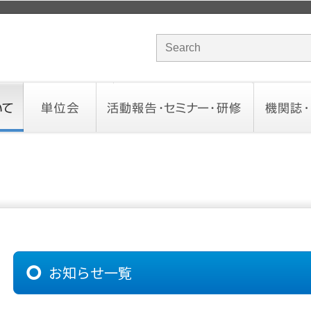
サイト内検索のキーワード
単位会
活動報告・セミナー・研修
機関誌・ド
北海道会
東北会
関東信越会
東京会
北陸会
中部会
近畿会
中国会
四国会
九州会
沖縄会
活動予定／報告
統一研修会
研修・セミナー一覧
オンデマンドセミナー
CHANNE
お役立ち
お知らせ一覧