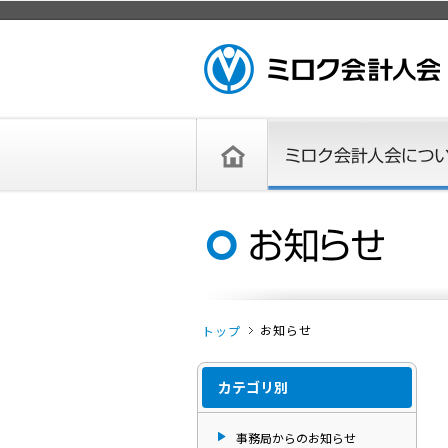
ページトップ
ミロク会計人会 MIROKU ACCOUNTING
PERSON ASSOCIATION
トップペー
ミロク会計人会について
ミロク会計人会とは
ミロク会計人会連合会
委員会
単位会
役員一覧
入会のご案内
お問い合わせ
お知らせ
ジ
お知らせ
トップ
カテゴリ別
事務局からのお知らせ