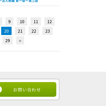
ー法人税編 第一部〜第三部
9
10
11
12
20
21
22
23
29
››
お問い合わせ