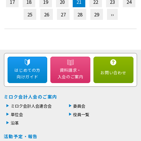
17
18
19
20
21
22
23
24
25
26
27
28
29
››
はじめての方
資料請求・
お問い合わせ
向けガイド
入会のご案内
ミロク会計人会のご案内
ミロク会計人会連合会
委員会
単位会
役員一覧
沿革
活動予定・報告