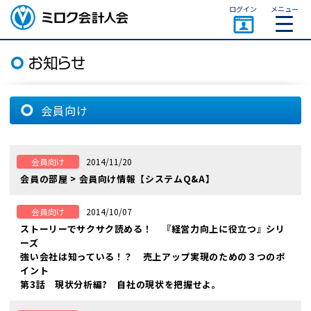
ページトップ
ログイン
メニュー
ミロク会計人会 MIROKU
ACCOUNTING PERSON
ASSOCIATION
会員向け
2014/11/20
会員向け
会員の部屋 > 会員向け情報【システムQ&A】
2014/10/07
会員向け
ストーリーでサクサク読める！ 『経営力向上に役立つ』シリ
ーズ
強い会社は知っている！？ 売上アップ実現のための３つのポ
イント
第3話 現状分析編? 自社の現状を把握せよ。