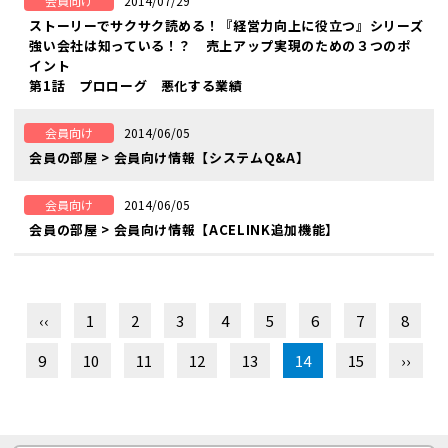
2014/07/29
会員向け
ストーリーでサクサク読める！『経営力向上に役立つ』シリーズ
強い会社は知っている！？ 売上アップ実現のための３つのポ
イント
第1話 プロローグ 悪化する業績
2014/06/05
会員向け
会員の部屋 > 会員向け情報【システムQ&A】
2014/06/05
会員向け
会員の部屋 > 会員向け情報【ACELINK追加機能】
‹‹
1
2
3
4
5
6
7
8
9
10
11
12
13
14
15
››