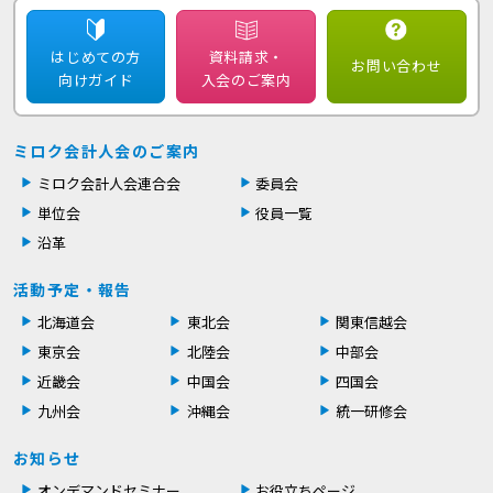
はじめての方
資料請求・
お問い合わせ
向けガイド
入会のご案内
ミロク会計人会のご案内
ミロク会計人会連合会
委員会
単位会
役員一覧
沿革
活動予定・報告
北海道会
東北会
関東信越会
東京会
北陸会
中部会
近畿会
中国会
四国会
九州会
沖縄会
統一研修会
お知らせ
オンデマンドセミナー
お役立ちページ