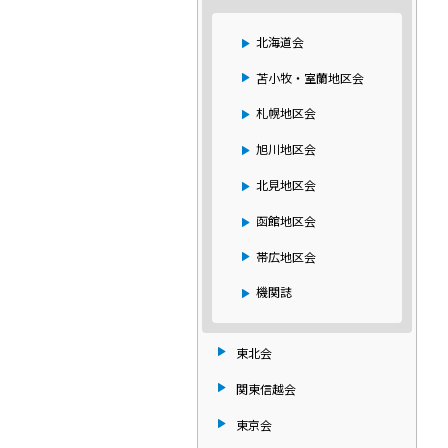
北海道会
苫小牧・室蘭地区会
札幌地区会
旭川地区会
北見地区会
函館地区会
帯広地区会
機関誌
東北会
関東信越会
東京会