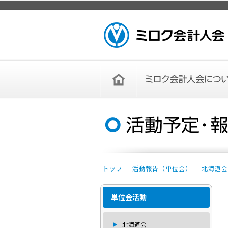
ページトップ
ミロク会計人会 MIROKU ACCOUNTING
PERSON ASSOCIATION
トップペー
ミロク会計人会について
ミロク会計人会とは
ミロク会計人会連合会
委員会
単位会
役員一覧
入会のご案内
お問い合わせ
お知らせ
ジ
トップ
活動報告（単位会）
北海道会
単位会活動
北海道会