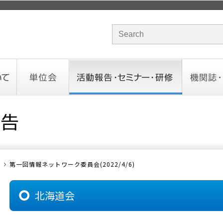
サイト内検索のキーワード
単位会
活動報告・セミナー・研修
機関誌・ド
北海道会
東北会
関東信越会
東京会
北陸会
中部会
近畿会
中国会
四国会
九州会
沖縄会
活動予定／報告
統一研修会
研修・セミナー一覧
オンデマンドセミナー
CHANNE
お役立ち
第一回情報ネットワーク委員会(2022/4/6)
北海道会