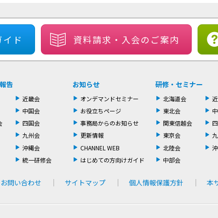
ガイド
資料請求・
入会のご案内
報告
お知らせ
研修・セミナー
近畿会
オンデマンドセミナー
北海道会
近
中国会
お役立ちページ
東北会
中
会
四国会
事務局からのお知らせ
関東信越会
四
九州会
更新情報
東京会
九
沖縄会
CHANNEL WEB
北陸会
沖
統一研修会
はじめての方向けガイド
中部会
お問い合わせ
サイトマップ
個人情報保護方針
本