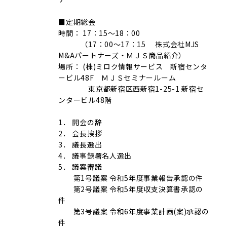
■定期総会
時間： 17：15～18：00
（17：00～17：15 株式会社MJS
M&Aパートナーズ・ＭＪＳ商品紹介）
場所： (株)ミロク情報サービス 新宿センタ
ービル48F ＭＪＳセミナールーム
東京都新宿区西新宿1-25-1 新宿セ
ンタービル48階
1． 開会の辞
2． 会長挨拶
3． 議長選出
4． 議事録署名人選出
5． 議案審議
第1号議案 令和5年度事業報告承認の件
第2号議案 令和5年度収支決算書承認の
件
第3号議案 令和6年度事業計画(案)承認の
件