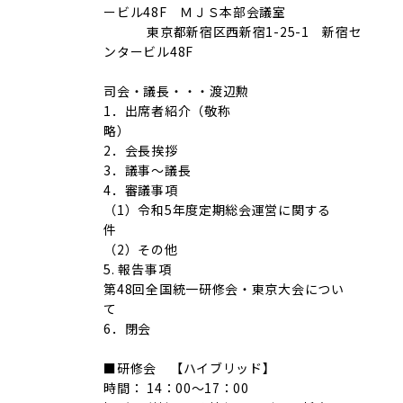
ービル48F ＭＪＳ本部会議室
東京都新宿区西新宿1-25-1 新宿セ
ンタービル48F
司会・議長・・・渡辺勲
1．出席者紹介（敬称
略）
2．会長挨拶
3．議事～議長
4．審議事項
（1）令和5年度定期総会運営に関する
件
（2）その他
5. 報告事項
第48回全国統一研修会・東京大会につい
て
6．閉会
■研修会 【ハイブリッド】
時間： 14：00～17：00