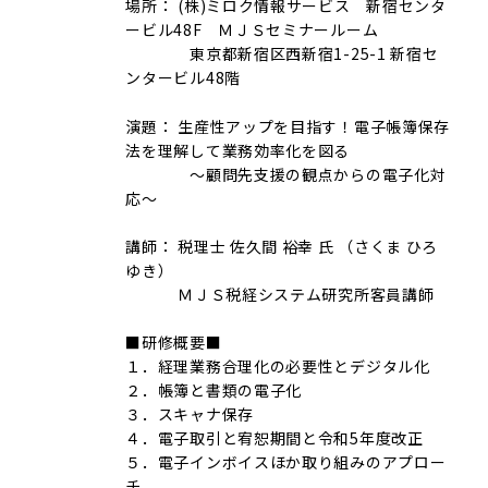
場所： (株)ミロク情報サービス 新宿センタ
ービル48F ＭＪＳセミナールーム
東京都新宿区西新宿1-25-1 新宿セ
ンタービル48階
演題： 生産性アップを目指す！電子帳簿保存
法を理解して業務効率化を図る
～顧問先支援の観点からの電子化対
応～
講師： 税理士 佐久間 裕幸 氏 （さくま ひろ
ゆき）
ＭＪＳ税経システム研究所客員講師
■研修概要■
１．経理業務合理化の必要性とデジタル化
２．帳簿と書類の電子化
３．スキャナ保存
４．電子取引と宥恕期間と令和5年度改正
５．電子インボイスほか取り組みのアプロー
チ