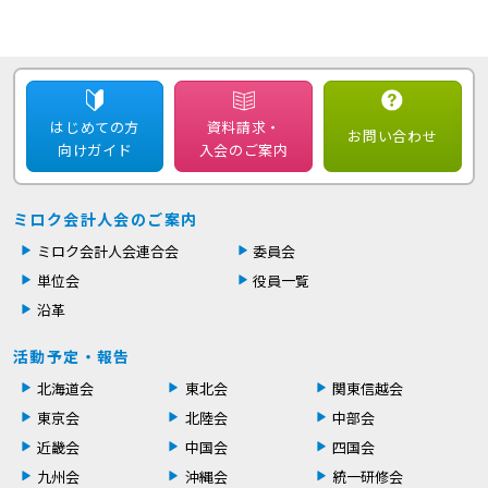
はじめての方
資料請求・
お問い合わせ
向けガイド
入会のご案内
ミロク会計人会のご案内
ミロク会計人会連合会
委員会
単位会
役員一覧
沿革
活動予定・報告
北海道会
東北会
関東信越会
東京会
北陸会
中部会
近畿会
中国会
四国会
九州会
沖縄会
統一研修会