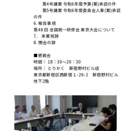
第4号議案 令和6年度予算(案)承認の件
第5号議案 令和6年度委員会人事(案)承認
の件
6. 報告事項
第48 回 全国統一研修会 東京大会について
7． 来賓祝辞
8. 閉会の辞
■懇親会
時間： 18：30～20：30
場所： とりかく 新宿野村ビル店
東京都新宿区西新宿１-26-2 新宿野村ビル
地下2階