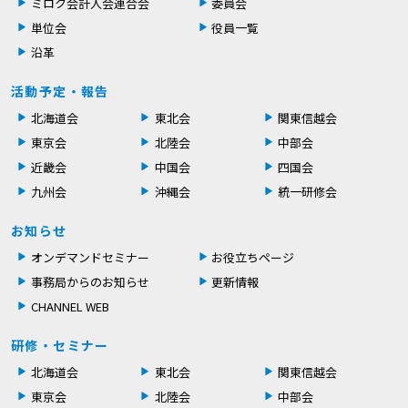
ミロク会計人会連合会
委員会
単位会
役員一覧
沿革
活動予定・報告
北海道会
東北会
関東信越会
東京会
北陸会
中部会
近畿会
中国会
四国会
九州会
沖縄会
統一研修会
お知らせ
オンデマンドセミナー
お役立ちページ
事務局からのお知らせ
更新情報
CHANNEL WEB
研修・セミナー
北海道会
東北会
関東信越会
東京会
北陸会
中部会