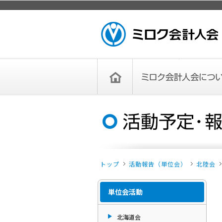
ページトップ
ミロク会計人会 MIROKU ACCOUNTING
PERSON ASSOCIATION
トップペー
ミロク会計人会について
ミロク会計人会とは
ミロク会計人会連合会
委員会
単位会
役員一覧
入会のご案内
お問い合わせ
お知らせ
ジ
トップ
活動報告（単位会）
北陸会
単位会活動
北海道会