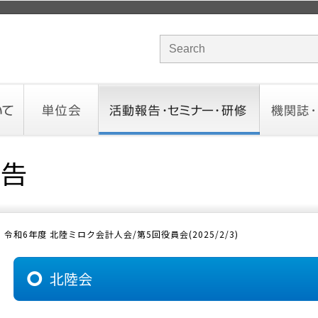
サイト内検索のキーワード
単位会
活動報告・セミナー・研修
機関誌・ド
北海道会
東北会
関東信越会
東京会
北陸会
中部会
近畿会
中国会
四国会
九州会
沖縄会
活動予定／報告
統一研修会
研修・セミナー一覧
オンデマンドセミナー
CHANNE
お役立ち
令和6年度 北陸ミロク会計人会/第5回役員会(2025/2/3)
北陸会