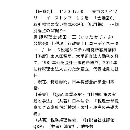
【研修会】 14:00-17:00 東京スカイツ
リー イーストタワー１２階 「会議室C」
取引相場のない株式の評価（応用編） ～個
別論点の深掘り～
講 師 税理士 成田 一正（なりた かずまさ）
公認会計士税理士行政書士ITコーディネータ
ー / ＭＪＳ税経システム研究所客員講師
【略歴】東京国税局、大手監査法人勤務を経
て、1989年公認会計士事務所設立。2011年
には税理士法人おおたか設立、代表社員に就
任
、現在、特別顧問。日本税務会計学会相談
役。
【著書】『Q&A 事業承継・自社株対策の実
践と手法』（共著）日本法令、『税理士が提
案できる家族信託検討・設計・運営の基礎実
務』
（共著）税務経理協会、『詳説自社株評価
Q&A』（共著）清文社、他多数。