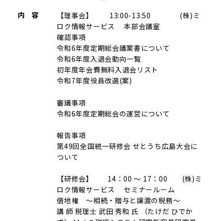
内 容
【理事会】 13:00-13:50 (株)ミ
ロク情報サービス 本部会議室
確認事項
令和6年度定期総会議案書について
令和6年度入退会動向一覧
初年度年会費無料入退会リスト
令和7年度役員改選(案)
審議事項
令和6年度定期総会の運営について
報告事項
第49回全国統一研修会 せとうち広島大会に
ついて
【研修会】 14：00 ～ 17：00 (株)ミ
ロク情報サービス セミナールーム
借地権 ～相続・贈与と譲渡の税務～
講 師 税理士 武田 秀和 氏 （たけだ ひでか