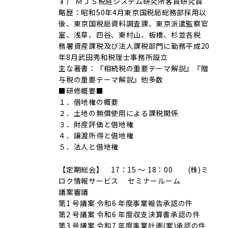
ず） ＭＪＳ税経システム研究所客員研究員
略歴：昭和50年4月東京国税局総務部採用以
後、東京国税局資料調査課、東京派遣監察官
室、浅草、四谷、東村山、板橋、杉並各税
務署資産課税及び法人課税部門に勤務平成20
年8月武田秀和税理士事務所設立
主な著書：『相続税の重要テーマ解説』『贈
与税の重要テーマ解説』他多数
■研修概要■
１．借地権の概要
２．土地の無償使用による課税関係
３．財産評価と借地権
４．譲渡所得と借地権
５．法人と借地権
【定期総会】 17：15 ～ 18：00 (株)ミ
ロク情報サービス セミナールーム
議案審議
第1 号議案 令和6 年度事業報告承認の件
第2 号議案 令和6 年度収支決算書承認の件
第3 号議案 令和7 年度事業計画(案)承認の件