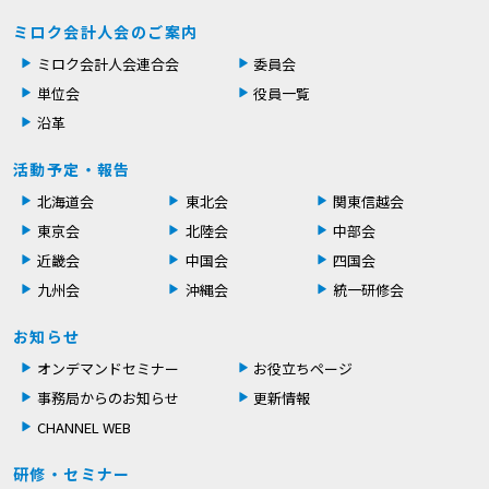
ミロク会計人会のご案内
ミロク会計人会連合会
委員会
単位会
役員一覧
沿革
活動予定・報告
北海道会
東北会
関東信越会
東京会
北陸会
中部会
近畿会
中国会
四国会
九州会
沖縄会
統一研修会
お知らせ
オンデマンドセミナー
お役立ちページ
事務局からのお知らせ
更新情報
CHANNEL WEB
研修・セミナー