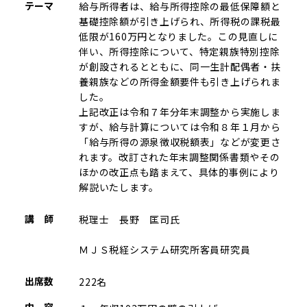
テーマ
給与所得者は、給与所得控除の最低保障額と
基礎控除額が引き上げられ、所得税の課税最
低限が160万円となりました。この見直しに
伴い、所得控除について、特定親族特別控除
が創設されるとともに、同一生計配偶者・扶
養親族などの所得金額要件も引き上げられま
した。
上記改正は令和７年分年末調整から実施しま
すが、給与計算については令和８年１月から
「給与所得の源泉徴収税額表」などが変更さ
れます。改訂された年末調整関係書類やその
ほかの改正点も踏まえて、具体的事例により
解説いたします。
講 師
税理士 長野 匡司氏
ＭＪＳ税経システム研究所客員研究員
出席数
222名