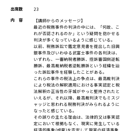
出席数
23
内 容
【講師からのメッセージ】
最近の税務事件の判決の中には、「何故、こ
れが否認されるのか」という疑問を抱かせる
判決が多くなっているように感じている。
以前、税務訴訟で鑑定意見書を提出した旧興
銀事件及びいわゆる武富士事件の各判決は、
いずれも、一審納税者勝訴、控訴審国側逆転
勝訴、最高裁納税者逆転勝訴という経緯を辿
った訴訟事件を経験したことがある。
これらの事件の税法上の争点は、最高裁判決
により税法の解釈適用における事実認定と税
法解釈の正当性の牙城がやっと堅持されたと
いえるが、それ以降、最高裁判決でもミスジ
ャッジと思われる税務判決がみられるように
なったと感じている。
その誤りの主たる理由は、法律的又は事実認
定において根拠もなく、現実に発生している
経済的事象(成果)を否定して現実の経済事象