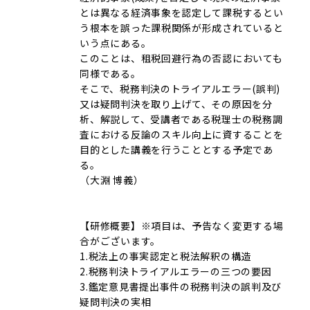
とは異なる経済事象を認定して課税するとい
う根本を誤った課税関係が形成されていると
いう点にある。
このことは、租税回避行為の否認においても
同様である。
そこで、税務判決のトライアルエラー(誤判)
又は疑問判決を取り上げて、その原因を分
析、解説して、受講者である税理士の税務調
査における反論のスキル向上に資することを
目的とした講義を行うこととする予定であ
る
（大淵 博義）
【研修概要】※項目は、予告なく変更する場
合がございます。
1.税法上の事実認定と税法解釈の構造
2.税務判決トライアルエラーの三つの要因
3.鑑定意見書提出事件の税務判決の誤判及び
疑問判決の実相