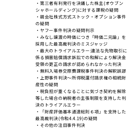
・第三者有利発行を決議した株主(オウブン
シャホールディング)に対する課税の疑問
・親会社株式方式ストック・オプション事件
の疑問
・ヤフー事件判決の疑問判示
・みなし譲渡の時価につき「時価二元論」を
採用した最高裁判決のミスジャッジ
・最大のトライアルエラー:違法な先物取引に
係る損害賠償請求訴訟での和解により解決金
受領の更正の請求が認められなかった判決
・無料入場券交際費課税事件判決の解釈誤謬
・上野事件判決～所得税還付請求権の相続財
産性の疑問
・税負担が重くなることに気づき契約を解除
等した場合の納税者の主張制限を支持した判
決のトライアルエラー
・「財産評価基本通達総則６項」を支持した
最高裁判決(令和4.4.19)の疑問
・その他の注目事件判決