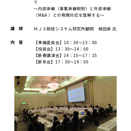
て
～内部承継（事業承継税制）と外部承継
（M&A ）との税務対応を理解する～
講 師
ＭＪＳ税経システム研究所顧問 植田卓 氏
内 容
【準備委員会】10：30～13：00
【役員会】13：30～14：00
【新春講演会】14：15～17：15
【新年会】17：30～19：00