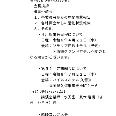
名/WEB:6名/MJS13名）
会長挨拶
議事～議長
１．各委員会からの中間事業報告
２．各地区会からの活動状況報告
３．その他
・４月理事会日程について
日程：令和８年４月２２日（水）
会場：ソラリア西鉄ホテル（予定）
＊西鉄グランドホテルへ変更と
なる場合がございます。
・第５１回定期総会について
日程：令和８年７月２２日（水）
会場：ハイネスホテル 久留米
福岡県久留米市天神町１－６
Tel：0942-32-7211
講演会講師：水天宮 眞木 啓樹（ま
き ひろき）氏
・親睦ゴルフ大会