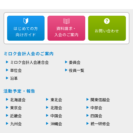
はじめての方
資料請求・
お問い合わせ
向けガイド
入会のご案内
ミロク会計人会のご案内
ミロク会計人会連合会
委員会
単位会
役員一覧
沿革
活動予定・報告
北海道会
東北会
関東信越会
東京会
北陸会
中部会
近畿会
中国会
四国会
九州会
沖縄会
統一研修会