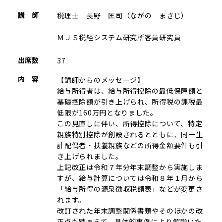
講 師
税理士 長野 匡司（ながの まさじ）
ＭＪＳ税経システム研究所客員研究員
出席数
37
内 容
【講師からのメッセージ】
給与所得者は、給与所得控除の最低保障額と
基礎控除額が引き上げられ、所得税の課税最
低限が160万円となりました。
この見直しに伴い、所得控除について、特定
親族特別控除が創設されるとともに、同一生
計配偶者・扶養親族などの所得金額要件も引
き上げられました。
上記改正は令和７年分年末調整から実施しま
すが、給与計算については令和８年１月から
「給与所得の源泉徴収税額表」などが変更さ
れます。
改訂された年末調整関係書類やそのほかの改
正点も踏まえて、具体的事例により解説いた