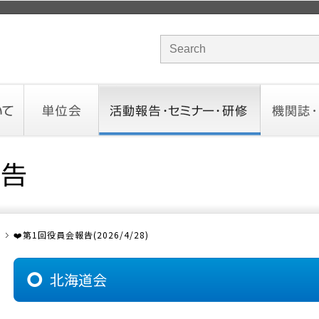
サイト内検索のキーワード
単位会
活動報告・セミナー・研修
機関誌・ド
北海道会
東北会
関東信越会
東京会
北陸会
中部会
近畿会
中国会
四国会
九州会
沖縄会
活動予定／報告
統一研修会
研修・セミナー一覧
オンデマンドセミナー
CHANNE
お役立ち
❤️第1回役員会報告(2026/4/28)
北海道会