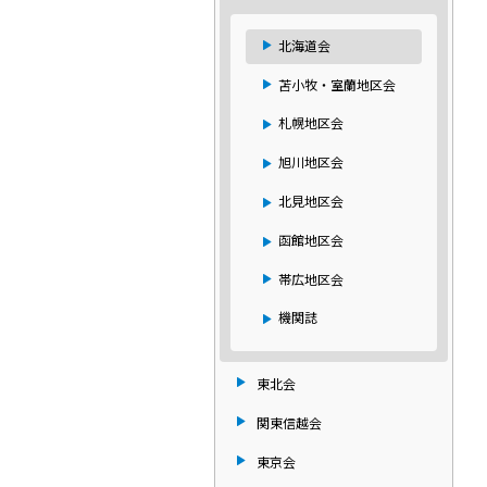
北海道会
苫小牧・室蘭地区会
札幌地区会
旭川地区会
北見地区会
函館地区会
帯広地区会
機関誌
東北会
関東信越会
東京会