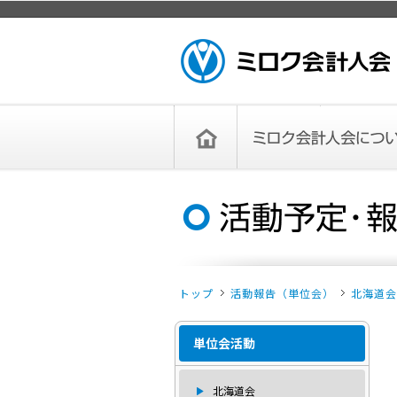
ページトップ
ミロク会計人会 MIROKU ACCOUNTING
PERSON ASSOCIATION
トップペー
ミロク会計人会について
ミロク会計人会とは
ミロク会計人会連合会
委員会
単位会
役員一覧
入会のご案内
お問い合わせ
お知らせ
ジ
トップ
活動報告（単位会）
北海道会
単位会活動
北海道会