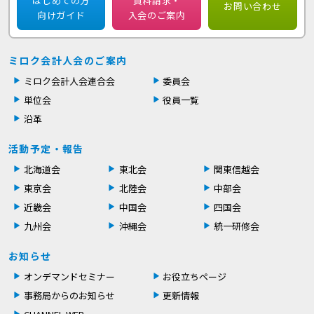
はじめての方
資料請求・
お問い合わせ
向けガイド
入会のご案内
ミロク会計人会のご案内
ミロク会計人会連合会
委員会
単位会
役員一覧
沿革
活動予定・報告
北海道会
東北会
関東信越会
東京会
北陸会
中部会
近畿会
中国会
四国会
九州会
沖縄会
統一研修会
お知らせ
オンデマンドセミナー
お役立ちページ
事務局からのお知らせ
更新情報