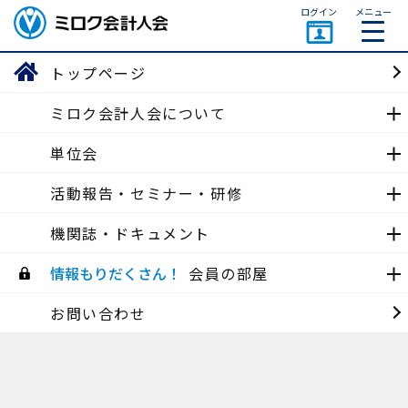
ページトップ
ログイン
メニュー
ミロク会計人会 MIROKU
ACCOUNTING PERSON
トップページ
ASSOCIATION
ミロク会計人会について
中部会
単位会
活動報告
活動報告・セミナー・研修
機関誌・ドキュメント
中部会
【WEB研修_アーカイブ配信つき】令和5年度 税制改正の概要解
情報もりだくさん！
会員の部屋
説 (2023/02/07)
2023/02/14
お問い合わせ
中部会
【WEB研修_アーカイブ配信つき】令和4年分 所得税確定申告の
チェックポイント (2022/12/22)
2023/02/14