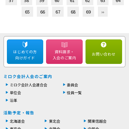
57
58
59
60
61
62
63
64
65
66
67
68
69
››
はじめての方
資料請求・
お問い合わせ
向けガイド
入会のご案内
ミロク会計人会のご案内
ミロク会計人会連合会
委員会
単位会
役員一覧
沿革
活動予定・報告
北海道会
東北会
関東信越会
東京会
北陸会
中部会