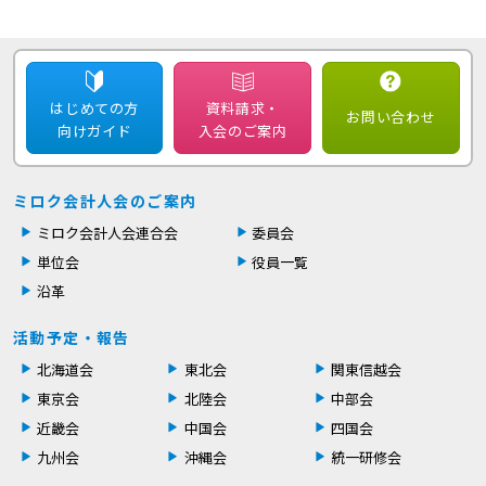
はじめての方
資料請求・
お問い合わせ
向けガイド
入会のご案内
ミロク会計人会のご案内
ミロク会計人会連合会
委員会
単位会
役員一覧
沿革
活動予定・報告
北海道会
東北会
関東信越会
東京会
北陸会
中部会
近畿会
中国会
四国会
九州会
沖縄会
統一研修会