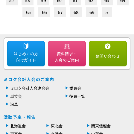
57
58
59
60
61
62
63
64
65
66
67
68
69
››
はじめての方
資料請求・
お問い合わせ
向けガイド
入会のご案内
ミロク会計人会のご案内
ミロク会計人会連合会
委員会
単位会
役員一覧
沿革
活動予定・報告
北海道会
東北会
関東信越会
東京会
北陸会
中部会