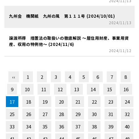
2024/11/13
九州会 機関紙 九州の風 第１１１号 (2024/10/01)
2024/11/13
譲渡所得 措置法の取扱いの徹底解説 ～居住用財産、事業用資
産、収用の特例他～ (2024/11/6)
2024/11/12
‹‹
1
2
3
4
5
6
7
8
9
10
11
12
13
14
15
16
17
18
19
20
21
22
23
24
25
26
27
28
29
30
31
32
33
34
35
36
37
38
39
40
41
42
43
44
45
46
47
48