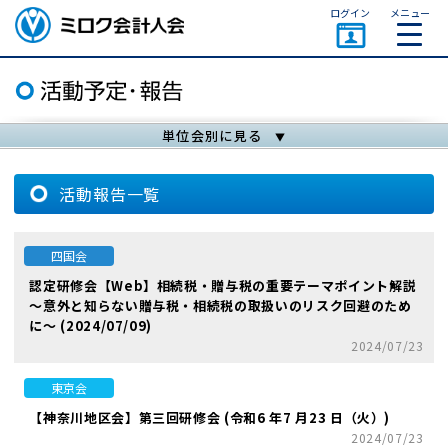
ページトップ
ログイン
メニュー
ミロク会計人会 MIROKU
ACCOUNTING PERSON
ASSOCIATION
単位会別に見る
活動報告一覧
四国会
認定研修会【Web】相続税・贈与税の重要テーマポイント解説
～意外と知らない贈与税・相続税の取扱いのリスク回避のため
に～ (2024/07/09)
2024/07/23
東京会
【神奈川地区会】第三回研修会 (令和6 年7 月23 日（火）)
2024/07/23