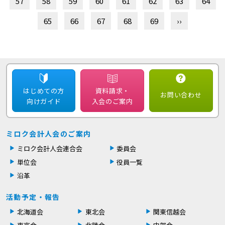
57
58
59
60
61
62
63
64
65
66
67
68
69
››
はじめての方
資料請求・
お問い合わせ
向けガイド
入会のご案内
ミロク会計人会のご案内
ミロク会計人会連合会
委員会
単位会
役員一覧
沿革
活動予定・報告
北海道会
東北会
関東信越会