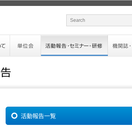
サイト内検索のキーワード
単位会
活動報告・セミナー・研修
機関誌・ド
北海道会
東北会
関東信越会
東京会
北陸会
中部会
近畿会
中国会
四国会
九州会
沖縄会
活動予定／報告
統一研修会
研修・セミナー一覧
オンデマンドセミナー
CHANNE
お役立ち
活動報告一覧