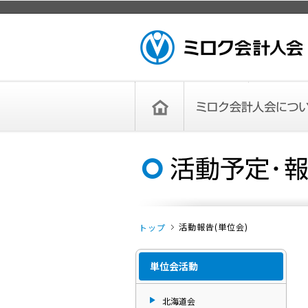
ページトップ
ミロク会計人会 MIROKU ACCOUNTING
PERSON ASSOCIATION
トップペー
ミロク会計人会について
ミロク会計人会とは
ミロク会計人会連合会
委員会
単位会
役員一覧
入会のご案内
お問い合わせ
お知らせ
ジ
活動報告(単位会)
トップ
単位会活動
北海道会