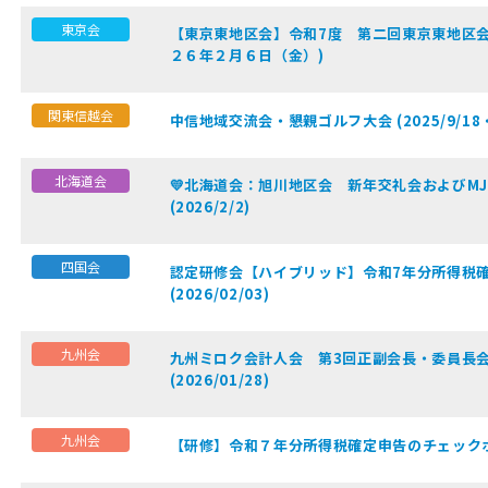
東京会
【東京東地区会】令和7度 第二回東京東地区会
２６年２月６日（金）)
関東信越会
中信地域交流会・懇親ゴルフ大会 (2025/9/18・
北海道会
💛北海道会：旭川地区会 新年交礼会およびM
(2026/2/2)
四国会
認定研修会【ハイブリッド】令和7年分所得税
(2026/02/03)
九州会
九州ミロク会計人会 第3回正副会長・委員長会
(2026/01/28)
九州会
【研修】令和７年分所得税確定申告のチェックポイント