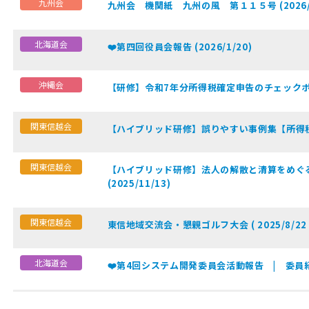
九州会
九州会 機関紙 九州の風 第１１５号 (2026/0
北海道会
❤️第四回役員会報告 (2026/1/20)
沖縄会
【研修】令和7年分所得税確定申告のチェックポイント
関東信越会
【ハイブリッド研修】誤りやすい事例集【所得税編】 
関東信越会
【ハイブリッド研修】法人の解散と清算をめぐ
(2025/11/13)
関東信越会
東信地域交流会・懇親ゴルフ大会 ( 2025/8/22・
北海道会
❤️第4回システム開発委員会活動報告 | 委員紹介 (