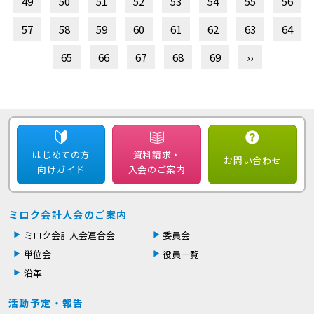
49
50
51
52
53
54
55
56
57
58
59
60
61
62
63
64
65
66
67
68
69
››
はじめての方
資料請求・
お問い合わせ
向けガイド
入会のご案内
ミロク会計人会のご案内
ミロク会計人会連合会
委員会
単位会
役員一覧
沿革
活動予定・報告