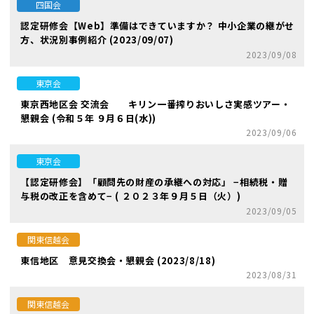
四国会
認定研修会【Web】準備はできていますか？ 中小企業の継がせ
方、状況別事例紹介 (2023/09/07)
2023/09/08
東京会
東京西地区会 交流会 キリン一番搾りおいしさ実感ツアー・
懇親会 (令和５年 ９月６日(水))
2023/09/06
東京会
【認定研修会】「顧問先の財産の承継への対応」 −相続税・贈
与税の改正を含めて− ( ２０２３年９月５日（火）)
2023/09/05
関東信越会
東信地区 意見交換会・懇親会 (2023/8/18)
2023/08/31
関東信越会