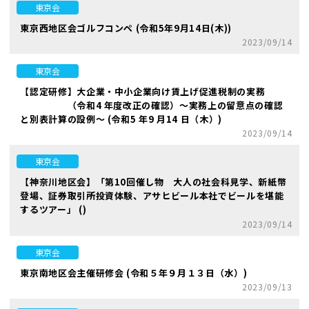
東京会
東京西地区会ゴルフコンペ (令和5年9月14日(木))
2023/09/14
東京会
【認定研修】大企業・中小企業向け賃上げ促進税制の実務
（令和4 年度改正の確認）～実務上の留意点の確認
と別表計算の設例～ (令和5 年9 月14 日（木）)
2023/09/14
東京会
【神奈川地区会】「第10回催し物 大人の社会科見学、新紙幣
登場、証券取引所投資体験、アサヒビール本社でビールを堪能
するツアー」 ()
2023/09/14
東京会
東京南地区会主催研修会 (令和５年９月１３日（水）)
2023/09/13