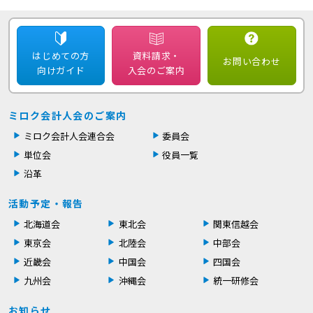
はじめての方
資料請求・
お問い合わせ
向けガイド
入会のご案内
ミロク会計人会のご案内
ミロク会計人会連合会
委員会
単位会
役員一覧
沿革
活動予定・報告
北海道会
東北会
関東信越会
東京会
北陸会
中部会
近畿会
中国会
四国会
九州会
沖縄会
統一研修会
お知らせ