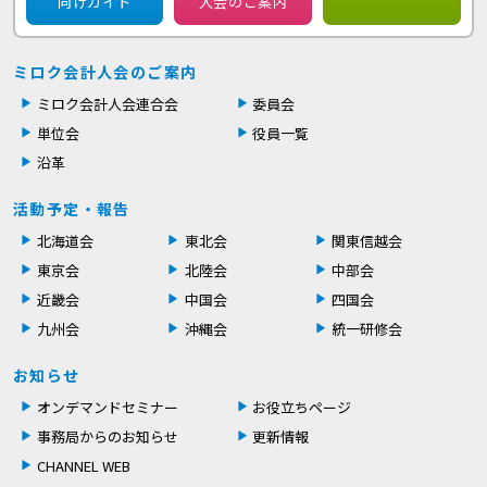
向けガイド
入会のご案内
ミロク会計人会のご案内
ミロク会計人会連合会
委員会
単位会
役員一覧
沿革
活動予定・報告
北海道会
東北会
関東信越会
東京会
北陸会
中部会
近畿会
中国会
四国会
九州会
沖縄会
統一研修会
お知らせ
オンデマンドセミナー
お役立ちページ
事務局からのお知らせ
更新情報
CHANNEL WEB