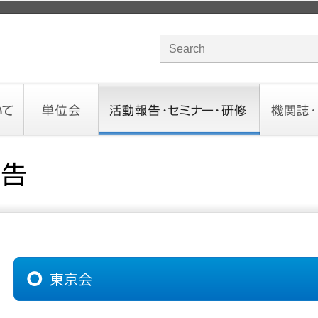
サイト内検索のキーワード
単位会
活動報告・セミナー・研修
機関誌・ド
北海道会
東北会
関東信越会
東京会
北陸会
中部会
近畿会
中国会
四国会
九州会
沖縄会
活動予定／報告
統一研修会
研修・セミナー一覧
オンデマンドセミナー
CHANNE
お役立ち
東京会