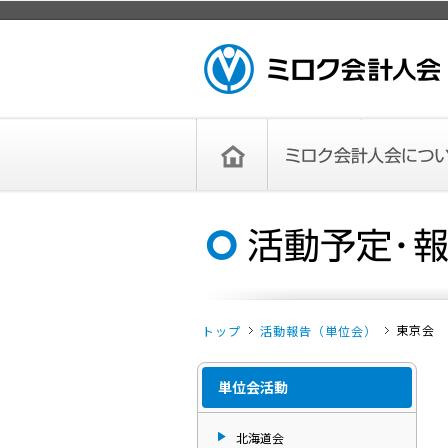
ページトップ
ミロク会計人会 MIROKU ACCOUNTING
PERSON ASSOCIATION
トップペー
ミロク会計人会について
ミロク会計人会とは
ミロク会計人会連合会
委員会
単位会
役員一覧
入会のご案内
お問い合わせ
お知らせ
ジ
東京会
トップ
活動報告（単位会）
単位会活動
北海道会