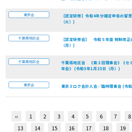
東京会
【認定研修】令和4年分確定申告の留意
（火）)
千葉県地区会
【認定研修会】 令和５年度 税制改正の概
（月）)
千葉県地区会
千葉県地区会 《第３回理事会》《セ
年会》 (令和5年1月23日（月）)
東京会
東京ミロク会計人会／臨時理事会 (令和
‹‹
1
2
3
4
5
6
7
8
13
14
15
16
17
18
19