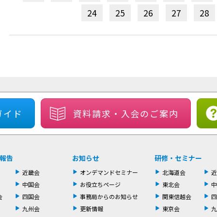
24
25
26
27
28
ガイド
資料請求・
入会のご案内
報告
お知らせ
研修・セミナー
近畿会
オンデマンドセミナー
北海道会
近
中国会
お役立ちページ
東北会
中
会
四国会
事務局からのお知らせ
関東信越会
四
九州会
更新情報
東京会
九