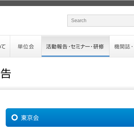
サイト内検索のキーワード
単位会
活動報告・セミナー・研修
機関誌・ド
北海道会
東北会
関東信越会
東京会
北陸会
中部会
近畿会
中国会
四国会
九州会
沖縄会
活動予定／報告
統一研修会
研修・セミナー一覧
オンデマンドセミナー
CHANNE
お役立ち
東京会