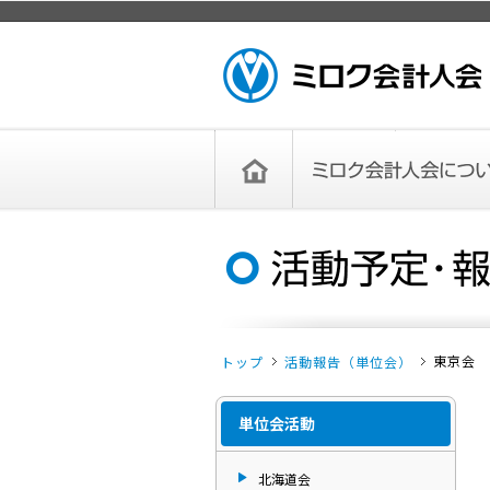
ページトップ
ミロク会計人会 MIROKU ACCOUNTING
PERSON ASSOCIATION
トップペー
ミロク会計人会について
ミロク会計人会とは
ミロク会計人会連合会
委員会
単位会
役員一覧
入会のご案内
お問い合わせ
お知らせ
ジ
東京会
トップ
活動報告（単位会）
単位会活動
北海道会