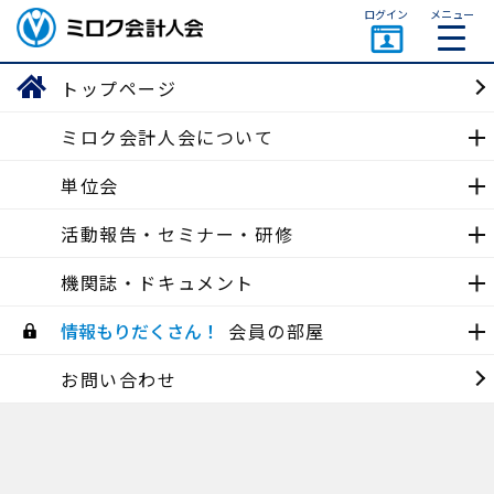
ページトップ
ログイン
メニュー
ミロク会計人会 MIROKU
ACCOUNTING PERSON
トップページ
ASSOCIATION
ミロク会計人会について
東京会
単位会
活動報告
活動報告・セミナー・研修
機関誌・ドキュメント
神奈川地区会
【神奈川地区会】令和4年度 第3回理事会・研修会・新年会
情報もりだくさん！
会員の部屋
(令和5年1月16日(月) )
2023/01/16
お問い合わせ
多摩・山梨地区会
東京ミロク会計人会 多摩山梨地区会第二回理事会・第三回研
修会 (令和4年12月16日(金))
2022/12/16