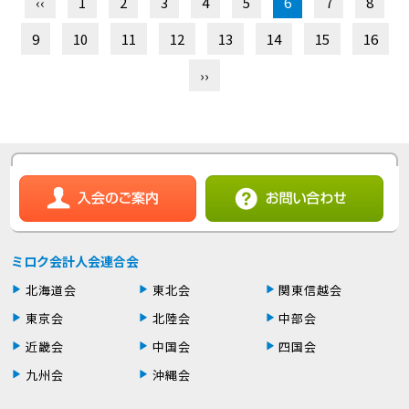
‹‹
1
2
3
4
5
6
7
8
9
10
11
12
13
14
15
16
››
ミロク会計人会連合会
北海道会
東北会
関東信越会
東京会
北陸会
中部会
近畿会
中国会
四国会
九州会
沖縄会