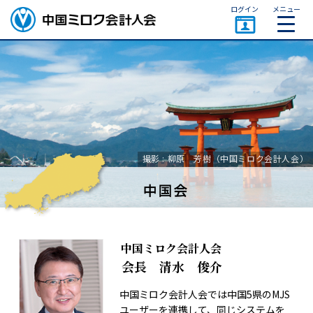
ページトップ
ログイン
メニュー
撮影 : 柳原 芳樹（中国ミロク会計人会）
中国ミロク会計人会
会長 清水 俊介
中国ミロク会計人会では中国5県のMJS
ユーザーを連携して、同じシステムを