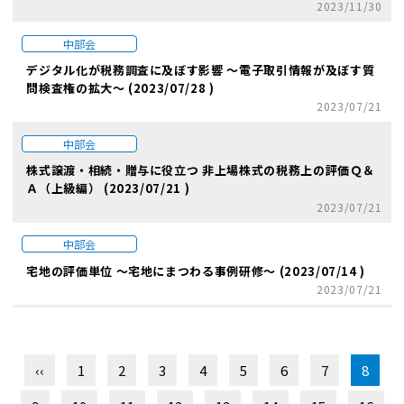
2023/11/30
中部会
デジタル化が税務調査に及ぼす影響 ～電子取引情報が及ぼす質
問検査権の拡大～ (2023/07/28 )
2023/07/21
中部会
株式譲渡・相続・贈与に役立つ 非上場株式の税務上の評価Ｑ＆
Ａ（上級編） (2023/07/21 )
2023/07/21
中部会
宅地の評価単位 ～宅地にまつわる事例研修～ (2023/07/14 )
2023/07/21
‹‹
1
2
3
4
5
6
7
8