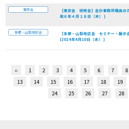
東京会
【東京会 研修会】会計事務所職員のた
和６年４月１８日（木） )
多摩・山梨地区会
【多摩・山梨地区会 セミナー・展示会
(2024年4月10日（水） )
‹‹
1
2
3
4
5
6
7
8
13
14
15
16
17
18
19
24
25
26
27
28