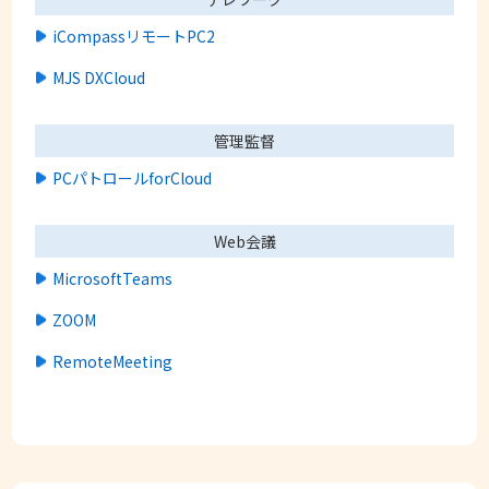
iCompassリモートPC2
MJS DXCloud
管理監督
PCパトロールforCloud
Web会議
MicrosoftTeams
ZOOM
RemoteMeeting