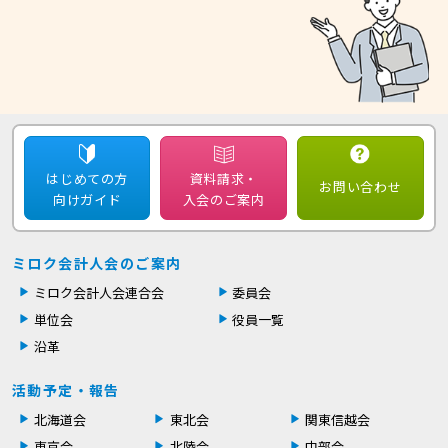
はじめての方
資料請求・
お問い合わせ
向けガイド
入会のご案内
ミロク会計人会のご案内
ミロク会計人会連合会
委員会
単位会
役員一覧
沿革
活動予定・報告
北海道会
東北会
関東信越会
東京会
北陸会
中部会