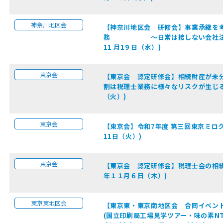
神奈川地区会
【神奈川地区会 研修会】事業承継を
務 ～日常は接しない会社法の重要
11 月19 日（水）)
東京会
【東京会 認定研修会】相続財産が未分
割は税理士業務に様々なリスクが生じる
（火）)
東京会
【東京会】令和7年度 第三回東京ミロク
11日（火）)
東京会
【東京会 認定研修会】税理士会の相続
年１１月６日（木）)
東京東地区会
【東京東・東京南地区会 合同イベン
(国立印刷局工場見学ツアー・味の素N