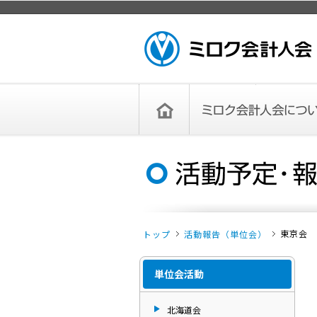
ページトップ
ミロク会計人会 MIROKU ACCOUNTING
PERSON ASSOCIATION
トップペー
ミロク会計人会について
ミロク会計人会とは
ミロク会計人会連合会
委員会
単位会
役員一覧
入会のご案内
お問い合わせ
お知らせ
ジ
東京会
トップ
活動報告（単位会）
単位会活動
北海道会