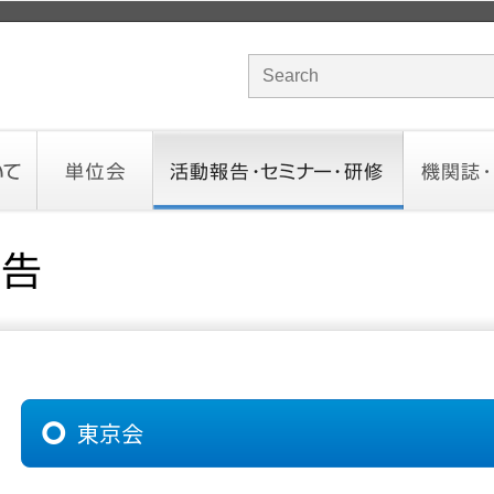
サイト内検索のキーワード
単位会
活動報告・セミナー・研修
機関誌・ド
北海道会
東北会
関東信越会
東京会
北陸会
中部会
近畿会
中国会
四国会
九州会
沖縄会
活動予定／報告
統一研修会
研修・セミナー一覧
オンデマンドセミナー
CHANNE
お役立ち
東京会