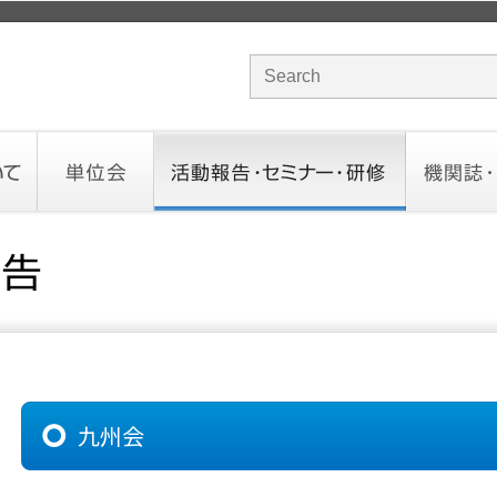
サイト内検索のキーワード
単位会
活動報告・セミナー・研修
機関誌・ド
北海道会
東北会
関東信越会
東京会
北陸会
中部会
近畿会
中国会
四国会
九州会
沖縄会
活動予定／報告
統一研修会
研修・セミナー一覧
オンデマンドセミナー
CHANNE
お役立ち
九州会