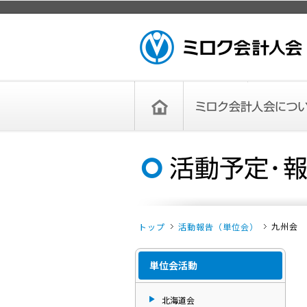
ページトップ
ミロク会計人会 MIROKU ACCOUNTING
PERSON ASSOCIATION
トップペー
ミロク会計人会について
ミロク会計人会とは
ミロク会計人会連合会
委員会
単位会
役員一覧
入会のご案内
お問い合わせ
お知らせ
ジ
九州会
トップ
活動報告（単位会）
単位会活動
北海道会