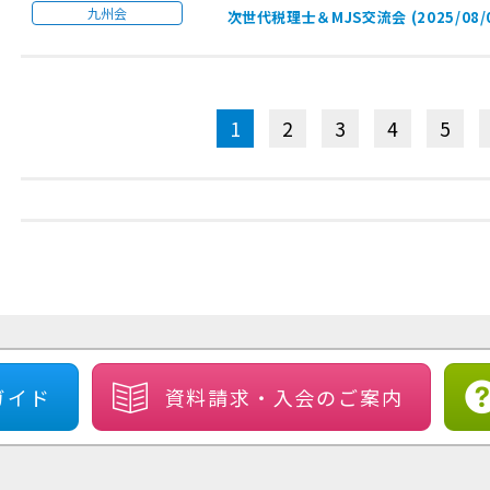
九州会
次世代税理士＆MJS交流会 (2025/08/0
1
2
3
4
5
ガイド
資料請求・
入会のご案内