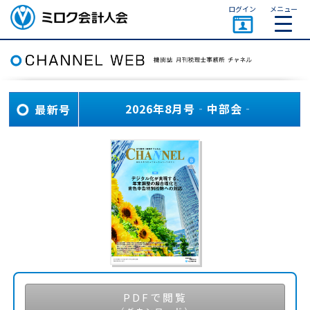
ページトップ
ログイン
メニュー
ミロク会計人会 MIROKU
ACCOUNTING PERSON
ASSOCIATION
2026年8月号‐中部会‐
最新号
PDFで閲覧