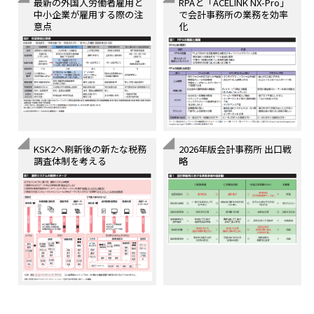
最新の外国人労働者雇用と
RPAと「ACELINK NX-Pro」
中小企業が雇用する際の注
で会計事務所の業務を効率
意点
化
KSK2へ刷新後の新たな税務
2026年版会計事務所 出口戦
調査体制を考える
略