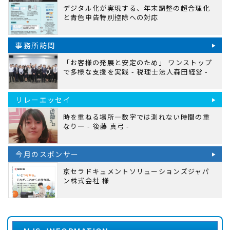
デジタル化が実現する、年末調整の超合理化
と青色申告特別控除への対応
事務所訪問
「お客様の発展と安定のため」 ワンストップ
で多様な支援を実践 - 税理士法人森田経営 -
リレーエッセイ
時を重ねる場所―数字では測れない時間の重
なり― - 後藤 真弓 -
今月のスポンサー
京セラドキュメントソリューションズジャパ
ン株式会社 様