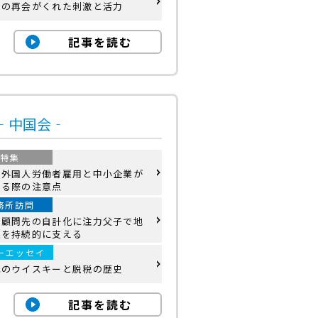
との再会がくれた刺激と活力
記事を読む
号‐中国会‐
特集
の外国人労働者雇用と中小企業が
する際の注意点
務所訪問
く顧問先の自計化に注力父子で地
業を持続的に支える
ーエッセイ
色のウイスキーと脱税の歴史
記事を読む