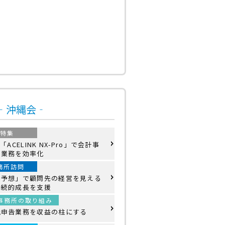
号‐沖縄会‐
特集
「ACELINK NX-Pro」で会計事
の業務を効率化
務所訪問
算予想」で顧問先の経営を見える
持続的成長を支援
事務所の取り組み
税申告業務を収益の柱にする