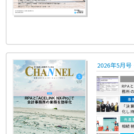
2026年5月
RPAと
務所
事
「決
化し
先進
相続