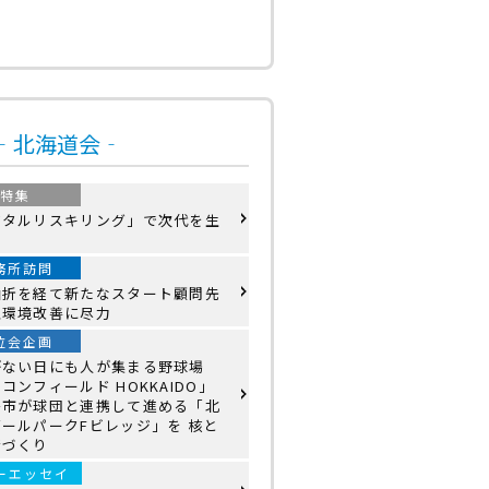
号‐北海道会‐
特集
ジタルリスキリング」で次代を生
務所訪問
曲折を経て新たなスタート顧問先
理環境改善に尽力
位会企画
がない日にも人が集まる野球場
コンフィールド HOKKAIDO」
島市が球団と連携して進める「北
ールパークFビレッジ」を 核と
街づくり
ーエッセイ