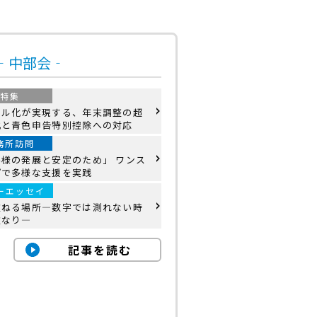
号‐中部会‐
特集
タル化が実現する、年末調整の超
化と青色申告特別控除への対応
務所訪問
客様の発展と安定のため」 ワンス
プで多様な支援を実践
ーエッセイ
重ねる場所―数字では測れない時
重なり―
記事を読む