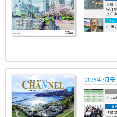
東京
紹介
上がる
リレ
88年
2026年3月
202
事
「顧