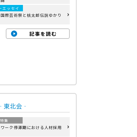
奮闘
ーエッセイ
内国際芸術祭と桃太郎伝説ゆかり
記事を読む
号‐東北会‐
特集
ーワーク停滞期における人材採用