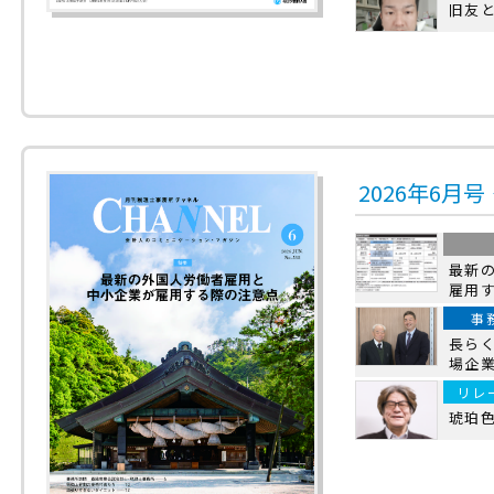
旧友
2026年6月
最新
雇用
事
長ら
場企
リレ
琥珀