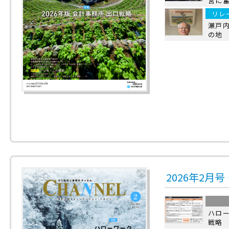
営に
リレ
瀬戸
の地
2026年2月
ハロ
戦略