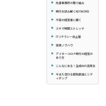
先進事務所の取り組み
時代を読み解くKEYWORD
不屈の経営者に聞く
スキマ時間ストレッチ
ITリテラシー向上塾
投資ノウハウ
アフターコロナ時代の経営の
あり方
こんなにある！生成AIの活用法
今また流行る昭和歌謡とシテ
ィポップ