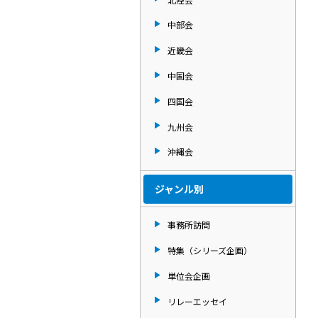
中部会
近畿会
中国会
四国会
九州会
沖縄会
ジャンル別
事務所訪問
特集（シリーズ企画）
単位会企画
リレーエッセイ