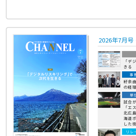
2026年7月
「デ
きる
事
紆余
の経
単
試合
「エス
北広
海道ボ
した
リレ