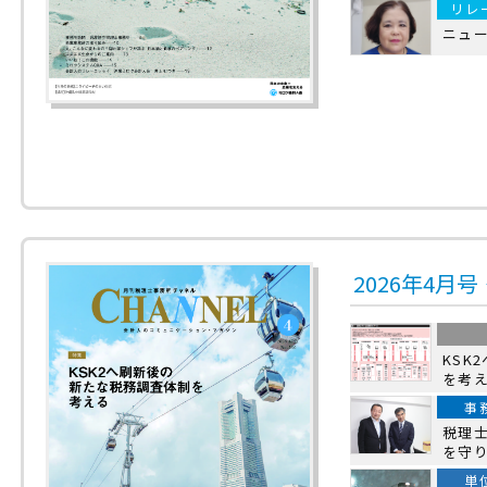
リレ
ニュ
2026年4月
KSK
を考
事
税理
を守
単