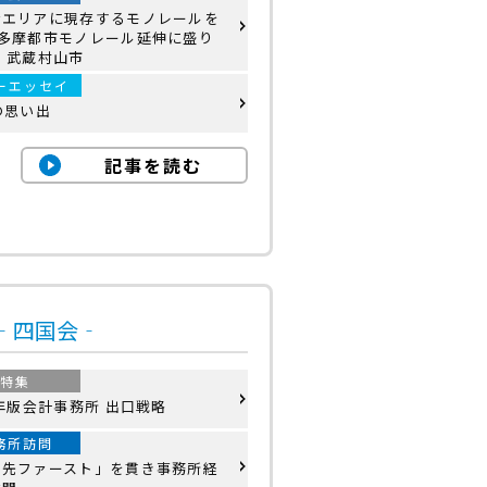
会エリアに現存するモノレールを
‼多摩都市モノレール延伸に盛り
 武蔵村山市
ーエッセイ
の思い出
記事を読む
号‐四国会‐
特集
6年版会計事務所 出口戦略
務所訪問
問先ファースト」を貫き事務所経