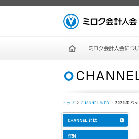
ページトップ
ミロク会計人会 MIROKU
ACCOUNTING PERSON
ASSOCIATION
トップペー
ミロク会計人会について
ミロク会計人会とは
ミロク会計人会連合会
委員会
単位会
役員一覧
入会のご案内
お問い合わせ
お知らせ
ジ
2026年 バ
トップ
CHANNEL WEB
CHANNEL とは
年別