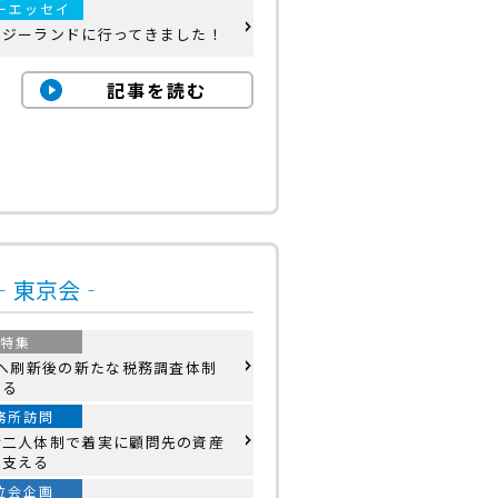
ーエッセイ
ージーランドに行ってきました！
記事を読む
号‐東京会‐
特集
2へ刷新後の新たな税務調査体制
える
務所訪問
士二人体制で着実に顧問先の資産
り支える
位会企画