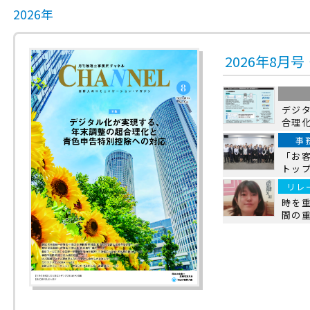
2026年
2026年8月
デジ
合理
事
「お
トッ
リレ
時を
間の