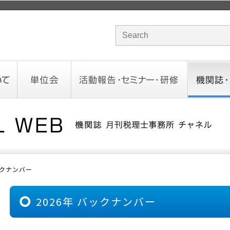
サイト内検索のキーワード
単位会
活動報告・セミナー・研修
機関誌・ド
北海道会
東北会
関東信越会
東京会
北陸会
中部会
近畿会
中国会
四国会
九州会
沖縄会
活動予定／報告
統一研修会
研修・セミナー一覧
オンデマンドセミナー
CHANNE
お役立ち
ックナンバー
2026年 バックナンバー