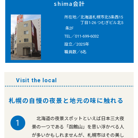
shima会計
所在地／
北海道札幌市北5条西15
丁目1-26 つむぎビル北5
条2F
TEL／
011-699-6032
設立／
2025年
職員数／
6名
Visit the local
札幌の自慢の夜景と地元の味に触れる
北海道の夜景スポットといえば日本三大夜
1
景の一つである「函館山」を思い浮かべる人
が多いかもしれませんが、札幌市はその美し