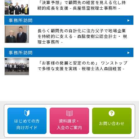
「決算予想」で顧問先の経営を見える化し持
続的成長を支援 - 呉屋悟空税理士事務所 -
事務所訪問
長らく顧問先の自計化に注力父子で地場企業
を持続的に支える - 森脇俊樹公認会計士・ 税
理士事務所 -
事務所訪問
「お客様の発展と安定のため」 ワンストップ
で多様な支援を実践 - 税理士法人森田経営 -
はじめての方
資料請求・
お問い合わせ
向けガイド
入会のご案内