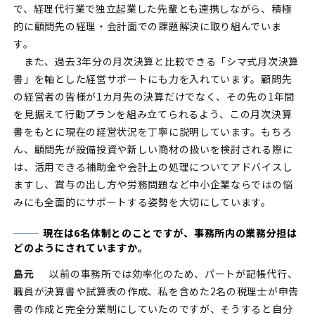
で、経理代行業で独立起業した先輩とも連携しながら、積極
的に顧問先の経理・会計面での課題解決に取り組んでいま
す。
また、過去3年分の月次決算と比較できる「シマ式月次決算
書」を軸とした経営サポートにも力を入れています。顧問先
の経営者の皆様が1カ月先の決算だけでなく、その先の1年間
を見据えて行動プランを組み立てられるよう、この月次決算
書をもとに現在の経営状況を丁寧に説明しています。もちろ
ん、顧問先が設備投資や新しい商材の扱いを検討される際に
は、活用できる補助金や会計上の処理についてアドバイスし
ますし、賞与の出し方や労務問題など中小企業ならではの悩
みにも全面的にサポートする姿勢を大切にしています。
現在は6名体制とのことですが、事務所内の業務分担は
どのようにされていますか。
島元
以前の事務所では効率化のため、パートが記帳代行、
職員が決算書や試算表の作成、私を含めた2名の税理士が申告
書の作成と完全分業制にしていたのですが、そうすると自分