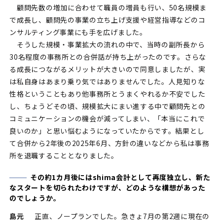
顧問先数の増加に合わせて職員の増員も行い、50名規模ま
で成長し、顧問先の事業の立ち上げ支援や経営指導などのコ
ンサルティング事業にも手を広げました。
そうした規模・事業拡大の流れの中で、当時の副所長から
30名程度の事務所との合併話が持ち上がったのです。さらな
る成長につながるメリットが大きいので同意しましたが、実
は私自身はあまり乗り気ではありませんでした。人見知りな
性格ということもあり他事務所とうまくやれるか不安でした
し、ちょうどその頃、規模拡大にまい進する中で顧問先との
コミュニケーションの機会が減ってしまい、「本当にこれで
良いのか」と思い悩むようになっていたからです。結果とし
て合併から2年後の2025年6月、方針の違いなどから私は事務
所を退職することとなりました。
その約1カ月後にはshima会計として再度独立し、新た
なスタートを切られたわけですが、どのような構想があった
のでしょうか。
島元
正直、ノープランでした。急きょ7月の第2週に現在の