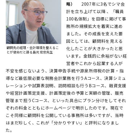
略）
2007年に3名でシマ会
計を立ち上げて以降 、「職員
100名体制」を目標に掲げて事
務所の規模拡大を着実に進め
ました。その成長を支えた要
因としては、顧問料を見える
顧問先の経理・会計環境を整えるこ
化したことが大きかったと思
とが使命だと語る
島元 宏忠先生
います。金銭的に余裕がない経
営者やこれから起業する人が
不安を感じないよう、決算申告手続や源泉所得税の計算・指
導など最低限必要な税務会計業務を行うAコース、決算シミュ
レーションや試算表説明、訪問相談も行うBコース、融資支援
や経営計画策定支援、計画策定後の予算と実額の管理、販売
管理まで担うCコース、といった具合にプラン分けをしてそれ
ぞれの料金とともにホームページで明示したのです。現在で
こそ同様に顧問料を公開している事務所は多いですが、当時
はまだ珍しく、これが「分かりやすい」と評判になりまし
た。