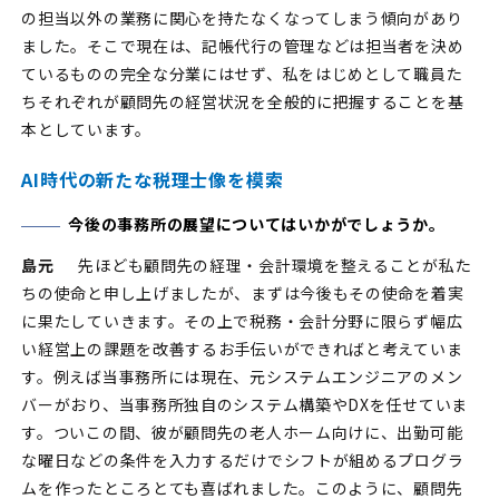
の担当以外の業務に関心を持たなくなってしまう傾向があり
ました。そこで現在は、記帳代行の管理などは担当者を決め
ているものの完全な分業にはせず、私をはじめとして職員た
ちそれぞれが顧問先の経営状況を全般的に把握することを基
本としています。
AI時代の新たな税理士像を模索
今後の事務所の展望についてはいかがでしょうか。
島元
先ほども顧問先の経理・会計環境を整えることが私た
ちの使命と申し上げましたが、まずは今後もその使命を着実
に果たしていきます。その上で税務・会計分野に限らず幅広
い経営上の課題を改善するお手伝いができればと考えていま
す。例えば当事務所には現在、元システムエンジニアのメン
バーがおり、当事務所独自のシステム構築やDXを任せていま
す。ついこの間、彼が顧問先の老人ホーム向けに、出勤可能
な曜日などの条件を入力するだけでシフトが組めるプログラ
ムを作ったところとても喜ばれました。このように、顧問先