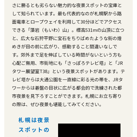
さに勝るとも劣らない魅力的な夜景スポットの宝庫と
して知られています。最も代表的なのが札幌駅から路
面電車とロープウェイを利用して30分ほどでアクセス
できる「藻岩（もいわ）山」。標高531mの山頂に立つ
と、広大な石狩平野に宝石をちりばめたような街の煌
めきが目の前に広がり、感動すること間違いなしで
す。郊外まで足を伸ばしている時間がないという方も
心配ご無用、市街地にも「さっぽろテレビ塔」と「JR
タワー展望室T38」という夜景スポットがあります。テ
レビ塔からは大通公園を一直線に彩る光の帯を、JRタ
ワーからは碁盤の目状に広がる都会的で洗練された都
市夜景を見下ろすことができます。札幌にお立ち寄り
の際は、ぜひ夜景も堪能してみてください。
札幌は夜景
スポットの