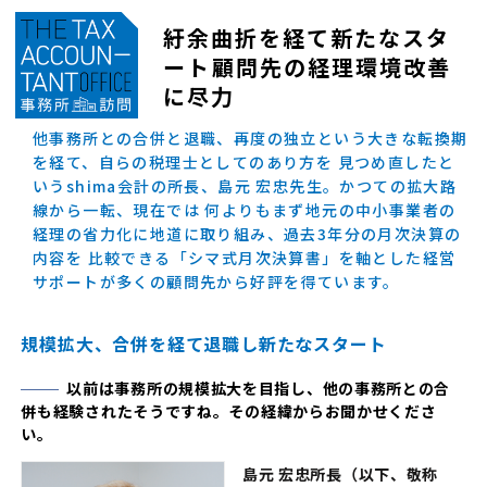
紆余曲折を経て新たなスタ
ート
顧問先の経理環境改善
に尽力
他事務所との合併と退職、再度の独立という大きな転換期
を経て、自らの税理士としてのあり方を 見つめ直したと
いうshima会計の所長、島元 宏忠先生。かつての拡大路
線から一転、現在では 何よりもまず地元の中小事業者の
経理の省力化に地道に取り組み、過去3年分の月次決算の
内容を 比較できる「シマ式月次決算書」を軸とした経営
サポートが多くの顧問先から好評を得ています。
規模拡大、合併を経て退職し新たなスタート
以前は事務所の規模拡大を目指し、他の事務所との合
併も経験されたそうですね。その経緯からお聞かせくださ
い。
島元 宏忠所長（以下、敬称