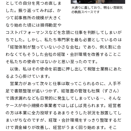
としての自分を見つめ直しま
大通りに面しており、明るい雰囲気
した。振り返ってみれば、か
の執務スペースです
つて前事務所の規模が大きく
なり始めた頃には損得勘定や
コストパフォーマンスなどを念頭に仕事を判断してしまいが
ちでした。しかし、私たち専門家を最も必要としているのは
「経理体制が整っていない小さな会社」であり、例え割に合
わなくてもそうした会社の経理・会計環境を改善することこ
そ私たちの使命ではないかと思い至ったのです。
以後、私はその使命を前面に押し出して税理士業務にあた
るよう心掛けています。
営業力があって次々と仕事は取ってこられるのに、人手不
足で書類整理が追いつかず、経理面の管理も杜撰（ずさん）
で請求漏れなども日常的に発生してしまっている―、そんな
ケースが中小規模の事業者ではしばしば見られます。経営者
の方は本業に全力投球するあまりそうした状況を放置してし
まいがちなのですが、経理・会計環境をすっきり整理するだ
けで資金繰りが改善し、経営がうまく回り始めます。そこ