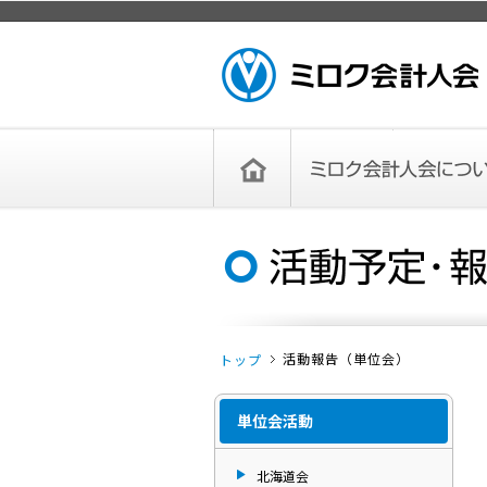
ページトップ
ミロク会計人会 MIROKU ACCOUNTING
PERSON ASSOCIATION
トップペー
ミロク会計人会について
ミロク会計人会とは
ミロク会計人会連合会
委員会
単位会
役員一覧
入会のご案内
お問い合わせ
お知らせ
ジ
活動報告（単位会）
トップ
単位会活動
北海道会