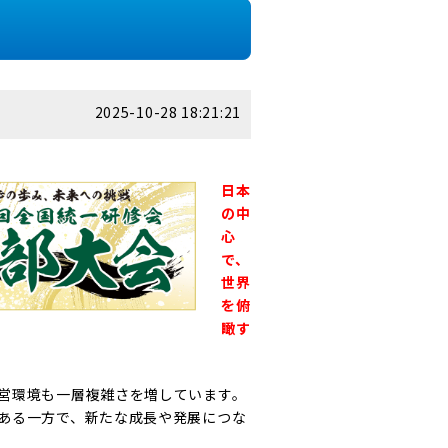
2025-10-28 18:21:21
日本
の中
心
で、
世界
を俯
瞰す
営環境も一層複雑さを増しています。
ある一方で、新たな成長や発展につな