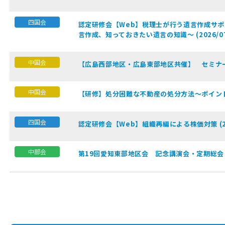
四国会
認定研修会【Web】税理士が行う遺言作成サ
言作成、知っておきたい遺言の知識～ (2026/07
中国会
【広島西部地区・広島東部地区共催】 セミナー・懇親
中国会
【研修】処分困難な不動産の処分方法～ポイントと実務
四国会
認定研修会【Web】組織再編による株価対策 (202
中部会
第19回愛知東部地区会 記念講演会・定期総会・懇親