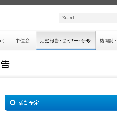
サイト内検索のキーワード
単位会
活動報告・セミナー・研修
機関誌・ド
北海道会
東北会
関東信越会
東京会
北陸会
中部会
近畿会
中国会
四国会
九州会
沖縄会
活動予定／報告
統一研修会
研修・セミナー一覧
オンデマンドセミナー
CHANNE
お役立ち
活動予定