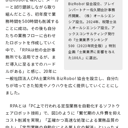
BizRobo! 協会設立、ブレイ
ーと試行錯誤しながら取り
ンパートナー佐久間会計事務
組んだところ、初年度で業
所開業、（株）オールシエン
務時間を500時間も削減する
シア設立。2024年、税理士法
人オールシエンシア設立。ア
ことに成功。その後も自分
ックスコンサルティング発行
たちの業務フローに合わせ
の『士業業界ランキング
たロボットを作成していく
500（2023年完全版）』特別
中で、「RPAは他の会計事
企画「士業業界に影響を与え
務所でも活用できるが、ま
た100人」に選出。
だ導入に至るまでのハード
ルがある」と感じ、20年に
一般社団法人CPA士業RPA BizRobo! 協会を設立し、自分た
ちが培ってきた知見やノウハウを広く提供していくことにし
ました。
RPAとは「PC上で行われる定型業務を自動化するソフトウ
ェアロボット技術」で、図1のように「繫忙期の人件費を抑え
コスト削減を実現」「正確かつ高速な処理による業務品質の
向上」「定型業務の自動化による属人化の解消」といったメ