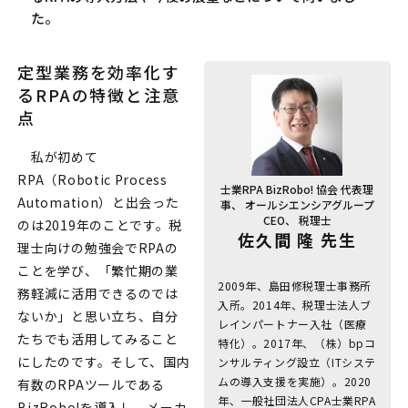
た。
定型業務を効率化す
るRPAの特徴と注意
点
私が初めて
RPA（Robotic Process
士業RPA BizRobo! 協会 代表理
Automation）と出会った
事、 オールシエンシアグループ
CEO、 税理士
のは2019年のことです。税
佐久間 隆 先生
理士向けの勉強会でRPAの
ことを学び、「繁忙期の業
2009年、島田修税理士事務所
務軽減に活用できるのでは
入所。2014年、税理士法人ブ
ないか」と思い立ち、自分
レインパートナー入社（医療
たちでも活用してみること
特化）。2017年、（株）bpコ
にしたのです。そして、国内
ンサルティング設立（ITシステ
ムの導入支援を実施）。2020
有数のRPAツールである
年、一般社団法人CPA士業RPA
BizRobo!を導入し、メーカ