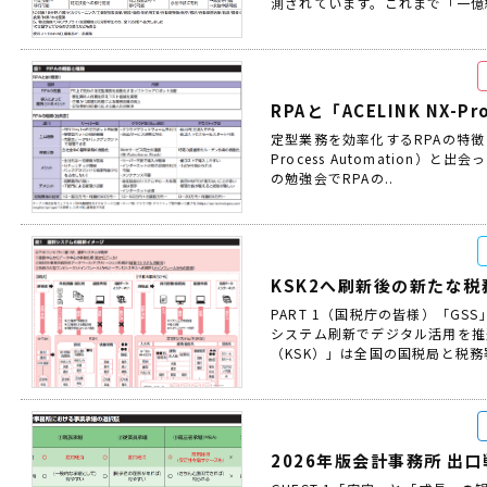
測されています。これまで「一億総
RPAと「ACELINK NX
定型業務を効率化するRPAの特徴と
Process Automation）
の勉強会でRPAの..
KSK2へ刷新後の新たな
PART 1（国税庁の皆様）「GSS
システム刷新でデジタル活用を
（KSK）」は全国の国税局と税務署
2026年版会計事務所 出