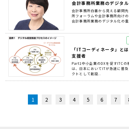
会計事務所業務のデジタル
会計事務所白書から見える顧問先
所フォーラムや会計事務所向けの
会計事務所業務のデジタル化の重
「ITコーディネータ」と
支援者
Part1中小企業のDXを促すITC
は、日本においてITが急速に普及
クトとして創設..
1
2
3
4
5
6
7