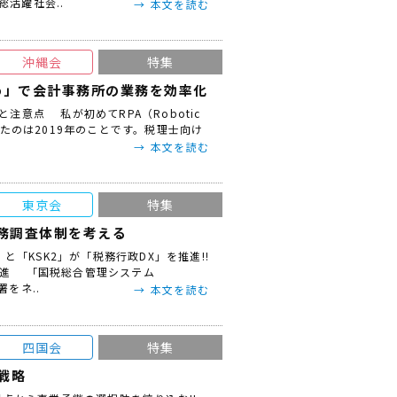
活躍社会..
本文を読む
沖縄会
特集
-Pro」で会計事務所の業務を効率化
注意点 私が初めてRPA（Robotic
と出会ったのは2019年のことです。税理士向け
本文を読む
東京会
特集
税務調査体制を考える
」と「KSK2」が「税務行政DX」を推進!!
推進 「国税総合管理システム
をネ..
本文を読む
四国会
特集
口戦略