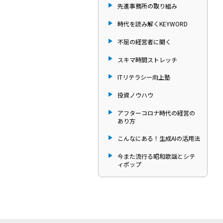
先進事務所の取り組み
時代を読み解くKEYWORD
不屈の経営者に聞く
スキマ時間ストレッチ
ITリテラシー向上塾
投資ノウハウ
アフターコロナ時代の経営の
あり方
こんなにある！生成AIの活用法
今また流行る昭和歌謡とシテ
ィポップ