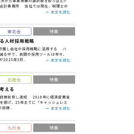
観点から事業承継の選択肢を絞り込む!!
る会計事務所 当社では現在、税理士の
本文を読む
東北会
特集
る人材採用戦略
を把握し自社の採用戦略に活用する ハ
減る中で、民間の採用ツールは年々、
025年3月..
本文を読む
北陸会
特集
考える
目標前倒し達成 2018年に経済産業省
を掲げ、25年までに「キャッシュレス
目標..
本文を読む
九州会
特集