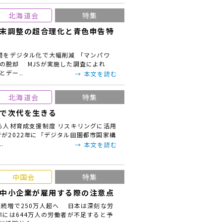
北海道会
特集
末調整の超合理化と青色申告特
間をデジタル化で大幅削減 「マンパワ
の脱却 MJSが実施した調査によれ
デー..
本文を読む
北海道会
特集
で次代を生きる
る人材育成支援制度 リスキリングに活用
が2022年に「デジタル田園都市国家構
.
本文を読む
中国会
特集
中小企業が雇用する際の注意点
連続増で250万人超へ 日本は深刻な労
年には644万人の労働者が不足すると予