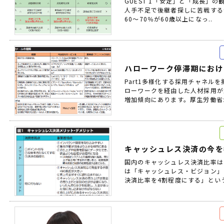
GUEST 1「安定」と「成長」の
人手不足で後継者探しに苦戦す
60～70％が60歳以上になっ..
ハローワーク停滞期におけ
Part1多様化する採用チャネル
ローワークを経由した人材採用が
増加傾向にあります。厚生労働省が2
キャッシュレス決済の今を
国内のキャッシュレス決済比率は
は「キャッシュレス・ビジョン」
決済比率を4割程度にする」という