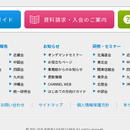
ガイド
資料請求・
入会のご案内
報告
お知らせ
研修・セミナー
近畿会
オンデマンドセミナー
北海道会
近
中国会
お役立ちページ
東北会
中
会
四国会
事務局からのお知らせ
関東信越会
四
九州会
更新情報
東京会
九
沖縄会
CHANNEL WEB
北陸会
沖
統一研修会
はじめての方向けガイド
中部会
お問い合わせ
サイトマップ
個人情報保護方針
本
©
2002-
2026 MIROKU KAIKEIJINKAI All rights reserved.