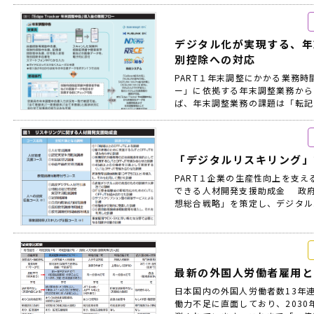
デジタル化が実現する、年
別控除への対応
PART１年末調整にかかる業務時
ー」に依拠する年末調整業務から
ば、年末調整業務の課題は「転記と
「デジタルリスキリング」
PART１企業の生産性向上を支え
できる人材開発支援助成金 政府
想総合戦略」を策定し、デジタル.
最新の外国人労働者雇用と
日本国内の外国人労働者数13年
働力不足に直面しており、2030