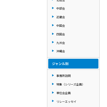
中部会
近畿会
中国会
四国会
九州会
沖縄会
ジャンル別
事務所訪問
特集（シリーズ企画）
単位会企画
リレーエッセイ