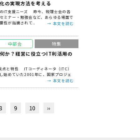
化の実現方法を考える
のIT支援ニーズ 昨今、税理士会の各
セミナー・勉強会など、あらゆる場面で
要性が指摘されて..
本文を読む
中部会
特集
は何か？経営に役立つIT利活用の
の視点と特性 ITコーディネータ（ITC）
し始めていた2001年に、国家プロジェ
本文を読む
8
9
10
››