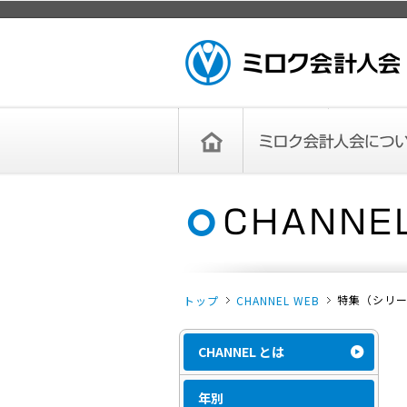
ページトップ
ミロク会計人会 MIROKU
ACCOUNTING PERSON
ASSOCIATION
トップペー
ミロク会計人会について
ミロク会計人会とは
ミロク会計人会連合会
委員会
単位会
役員一覧
入会のご案内
お問い合わせ
お知らせ
ジ
特集（シリー
トップ
CHANNEL WEB
CHANNEL とは
年別