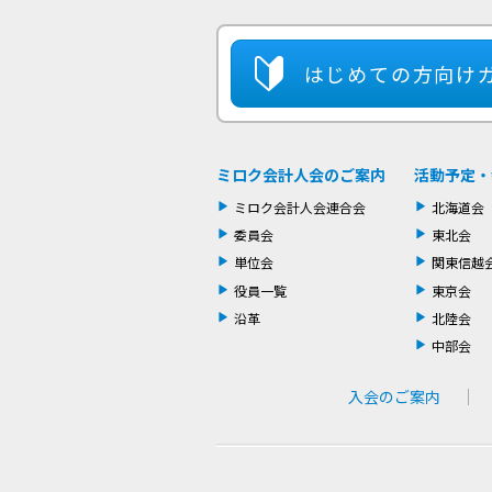
はじめての方
向け
ミロク会計人会のご案内
活動予定・
ミロク会計人会連合会
北海道会
委員会
東北会
単位会
関東信越
役員一覧
東京会
沿革
北陸会
中部会
入会のご案内