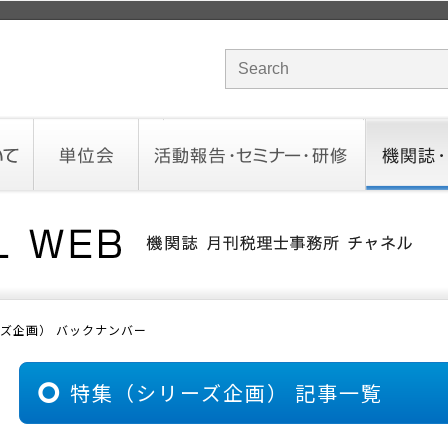
サイト内検索のキーワード
単位会
活動報告・セミナー・研修
機関誌・ド
北海道会
東北会
関東信越会
東京会
北陸会
中部会
近畿会
中国会
四国会
九州会
沖縄会
活動予定／報告
統一研修会
研修・セミナー一覧
オンデマンドセミナー
CHANNE
お役立ち
ズ企画） バックナンバー
特集（シリーズ企画） 記事一覧