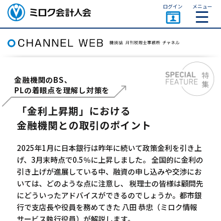
ページトップ
ログイン
メニュー
ミロク会計人会 MIROKU
ACCOUNTING PERSON
ASSOCIATION
金融機関のBS、
PLの着眼点を理解し対策を
「金利上昇期」における
金融機関との取引のポイント
2025年1月に日本銀行は昨年に続いて政策金利を引き上
げ、3月末時点で0.5％に上昇しました。 全国的に金利の
引き上げが進展している中、融資の申し込みや交渉にお
いては、どのような点に注意し、 税理士の皆様は顧問先
にどういったアドバイスができるのでしょうか。都市銀
行で支店長や役員を務めてきた 八田 恭忠（ミロク情報
サービス執行役員）が解説します。