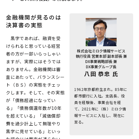
金融機関が見るのは
決算書の実態
黒字であれば、融資を受
けられると思っている経営
株式会社ミロク情報サービス
者の方が一部いらっしゃい
執行役員 営業本部 副本部長 兼
ますが、実際にはそうでは
DX事業戦略部長 兼
DX事業グループ長
ありません。金融機関は審
八田 恭忠 氏
査にあたって、バランスシー
ト（ＢＳ）の実態をチェッ
1962年京都府生まれ。85年に
クします。そして、その実態
都市銀行に入社。支店長、役
が「債務超過になってい
員を経験後、事業会社を経
る」「債務償還年数が10年
て、2021年に（株）ミロク情
報サービスに入社し、現在に
を超えている」「減価償却
至る。
費を過少計上して無理やり
黒字に見せている」といっ
た場合には審査が通らない