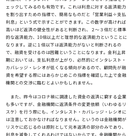
ェックしてみるのも有効です。これは利息に対する返済能力
を割り出すための指標で、簡易なものだと「営業利益÷支払
利息」という式で示すことができます。この数字が高ければ
高いほど返済の健全性があると判断され、２～３倍だと標準
的な返済能力、10倍以上だと理想的な返済能力ということに
なります。逆に１倍以下は返済能力がないと判断されるの
で、融資を受けるのは困難ということになります。金利上昇
期においては、支払利息が上がり、必然的にインタレスト・
カバレッジ・レシオが低くなる傾向があるので、顧問先が融
資を希望する際にはあらかじめこの指標を確認した上で金融
機関との交渉に臨むとよいかもしれません。
また、昨今はコロナ禍に調達した資金の返済に窮する企業
も多いですが、金融機関に返済条件の変更依頼（いわゆるリ
スケ）を行う際にも、インタレスト・カバレッジ・レシオに
は注意しておかなければなりません。というのは金融機関が
リスケに応じるのは原則として元本返済の部分のみであり、
利息を減免してくれるわけではないからです。金融機関から