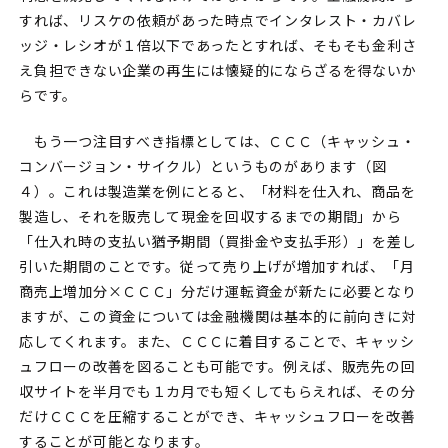
すれば、リスケの依頼があった時点でインタレスト・カバレ
ッジ・レシオが１倍以下であったとすれば、そもそも金利さ
え負担できない企業の再生には懐疑的にならざるを得ないか
らです。
もう一つ注目すべき指標としては、ＣＣＣ（キャッシュ・
コンバージョン・サイクル）というものがあります（図
４）。これは製造業を例にとると、「材料を仕入れ、商品を
製造し、それを販売して現金を回収するまでの期間」から
「仕入れ時の支払い猶予期間（買掛金や支払手形）」を差し
引いた期間のことです。従って売り上げが増加すれば、「月
商売上増加分×ＣＣＣ」分だけ運転資金が新たに必要となり
ますが、この資金については金融機関は基本的に前向きに対
応してくれます。また、ＣＣＣに着目することで、キャッシ
ュフローの改善を図ることも可能です。例えば、販売先の回
収サイトを半月でも１カ月でも短くしてもらえれば、その分
だけＣＣＣを圧縮することができ、キャッシュフローを改善
することが可能となります。