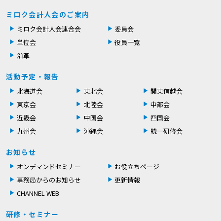
ミロク会計人会のご案内
ミロク会計人会連合会
委員会
単位会
役員一覧
沿革
活動予定・報告
北海道会
東北会
関東信越会
東京会
北陸会
中部会
近畿会
中国会
四国会
九州会
沖縄会
統一研修会
お知らせ
オンデマンドセミナー
お役立ちページ
事務局からのお知らせ
更新情報
CHANNEL WEB
研修・セミナー