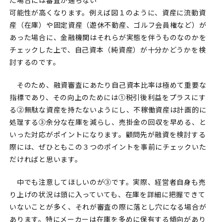
可能性が高くなります。例えば図１のように、資産に流動資
産（在庫）や固定資産（遊休不動産、ゴルフ会員権など）が
あった場合に、金融機関はそれらが実態を伴うものなのかを
チェックした上で、自己資本（純資産）が十分かどうかを検
討するのです。
そのため、融資審査にあたり自己資本比率は極めて重要な
指標であり、その向上のためには①税引後利益をプラスにす
る②無駄な資産を持たないようにし、不稼働資産は計画的に
処理する③余分な在庫を減らし、売掛金の回収を早める、と
いった対応がポイントになります。顧問先が融資を検討する
際には、ぜひともこの３つのポイントを事前にチェックいた
だければと思います。
中でも注意してほしいのが③です。実際、経営者自身も売
り上げの状況は頭に入っていても、在庫を詳細に把握できて
いないことが多く、それが審査の際に落とし穴になる場合が
あります。特にメーカーは在庫を多めに保有する傾向があり