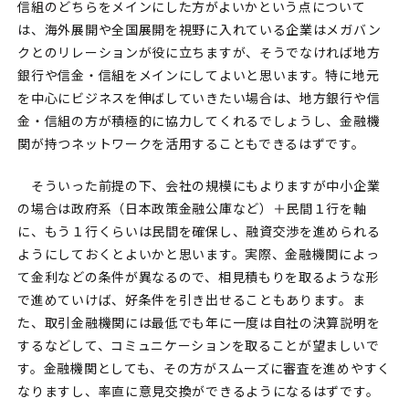
信組のどちらをメインにした方がよいかという点について
は、海外展開や全国展開を視野に入れている企業はメガバン
クとのリレーションが役に立ちますが、そうでなければ地方
銀行や信金・信組をメインにしてよいと思います。特に地元
を中心にビジネスを伸ばしていきたい場合は、地方銀行や信
金・信組の方が積極的に協力してくれるでしょうし、金融機
関が持つネットワークを活用することもできるはずです。
そういった前提の下、会社の規模にもよりますが中小企業
の場合は政府系（日本政策金融公庫など）＋民間１行を軸
に、もう１行くらいは民間を確保し、融資交渉を進められる
ようにしておくとよいかと思います。実際、金融機関によっ
て金利などの条件が異なるので、相見積もりを取るような形
で進めていけば、好条件を引き出せることもあります。ま
た、取引金融機関には最低でも年に一度は自社の決算説明を
するなどして、コミュニケーションを取ることが望ましいで
す。金融機関としても、その方がスムーズに審査を進めやすく
なりますし、率直に意見交換ができるようになるはずです。