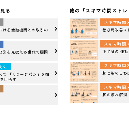
を見る
他の「スキマ時間ストレ
スキマ時間
おける金融機関との取引の
巻き肩改善ス
スキマ時間
下半身の 運
経営を見据え多世代で顧問
スキマ時間
聞く
腕と胸のこわ
えて 「くりーむパン」を軸
営を目指す
スキマ時間
脚の疲れ解消