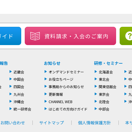
ガイド
資料請求・
入会のご案内
報告
お知らせ
研修・セミナー
近畿会
オンデマンドセミナー
北海道会
近
中国会
お役立ちページ
東北会
中
会
四国会
事務局からのお知らせ
関東信越会
四
九州会
更新情報
東京会
九
沖縄会
CHANNEL WEB
北陸会
沖
統一研修会
はじめての方向けガイド
中部会
お問い合わせ
サイトマップ
個人情報保護方針
本