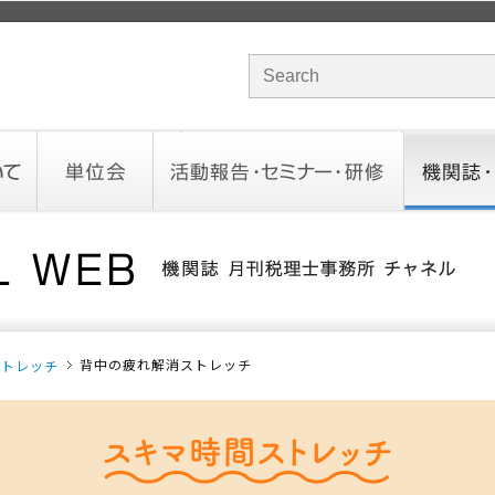
サイト内検索のキーワード
単位会
活動報告・セミナー・研修
機関誌・ド
北海道会
東北会
関東信越会
東京会
北陸会
中部会
近畿会
中国会
四国会
九州会
沖縄会
活動予定／報告
統一研修会
研修・セミナー一覧
オンデマンドセミナー
CHANNE
お役立ち
背中の疲れ解消ストレッチ
ストレッチ