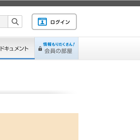
検索
キュメント
情報もりだくさん！会
L
ページ
員の部屋