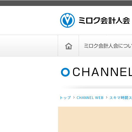
ページトップ
ミロク会計人会 MIROKU
ACCOUNTING PERSON
ASSOCIATION
トップペー
ミロク会計人会について
ミロク会計人会とは
ミロク会計人会連合会
委員会
単位会
役員一覧
入会のご案内
お問い合わせ
お知らせ
ジ
トップ
CHANNEL WEB
スキマ時間