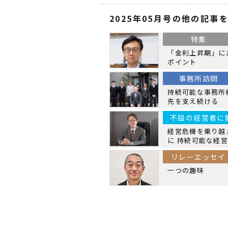
2025年05月号の他の記事
特集
「金利上昇期」に
ポイント
事務所訪問
持続可能な事務所
先を支え続ける
不屈の経営者に
経営危機を乗り越
に 持続可能な経
リレーエッセイ
一つの趣味