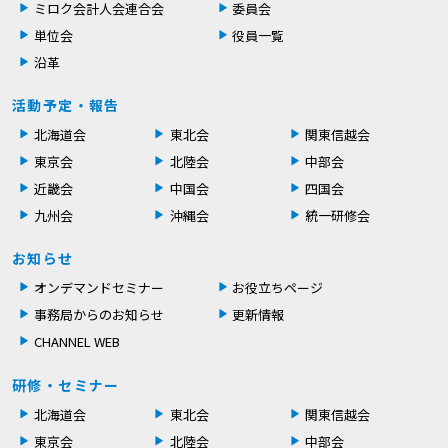
ミロク会計人会連合会
委員会
単位会
役員一覧
沿革
活動予定・報告
北海道会
東北会
関東信越会
東京会
北陸会
中部会
近畿会
中国会
四国会
九州会
沖縄会
統一研修会
お知らせ
オンデマンドセミナー
お役立ちページ
事務局からのお知らせ
更新情報
CHANNEL WEB
研修・セミナー
北海道会
東北会
関東信越会
東京会
北陸会
中部会